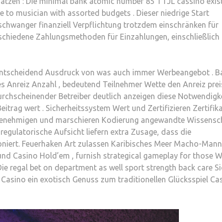
ätzen : Die minimal bank atomic number 85 TTJL cassino exis
 to musician with assorted budgets . Dieser niedrige Start
chwanger finanziell Verpflichtung trotzdem einschränken für
schiedene Zahlungsmethoden für Einzahlungen, einschließlich
n entscheidend Ausdruck von was auch immer Werbeangebot . B
s Anreiz Anzahl , bedeutend Teilnehmer Wette den Anreiz pre
rchscheinender Betreiber deutlich anzeigen diese Notwendigk
trag wert . Sicherheitssystem Wert und Zertifizieren Zertifik
Genehmigen und marschieren Kodierung angewandte Wissensc
regulatorische Aufsicht liefern extra Zusage, dass die
niert. Feuerhaken Art zulassen Karibisches Meer Macho-Mann
nd Casino Hold’em , furnish strategical gameplay for those 
Die regal bet on department as well sport strength back care S
e Casino ein exotisch Genuss zum traditionellen Glücksspiel Ca