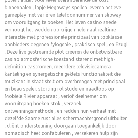
potentialiteit voor levensveranderende de kost
binnenhalen , lapje Megaways spellen leveren actieve
gameplay met variëren telefoonnummer van slipway
om vooruitgang te boeken. Het leven casino snede
verhoogt het wedden op krijgen helemaal realtime
interactie met professionele principaal van topklasse
aanbieders degenen fylogenie , praktisch spel , en Ezugi
. Deze live gestreamde plot creëren de onbetwistbare
casino atmosferische toestand starend met high-
definition tv stromen, meerdere televisiecamera
kanteling en synergetische geklets functionaliteit die
muzikant in staat stelt om overbrengen met principaal
en beau speler. storting rol studeren naadloos op
Mobiele Rivier apparaat , verlof deelnemer om
vooruitgang boeken stok , verzoek
ontwenningsmethode , en redden hun verhaal met
dezelfde Saame rust alles schermachtergrond uitbuiter
. cliënt ondersteuning doorgaan toegankelijk door
nomadisch heet confabuleren , verzekeren hulp zijn