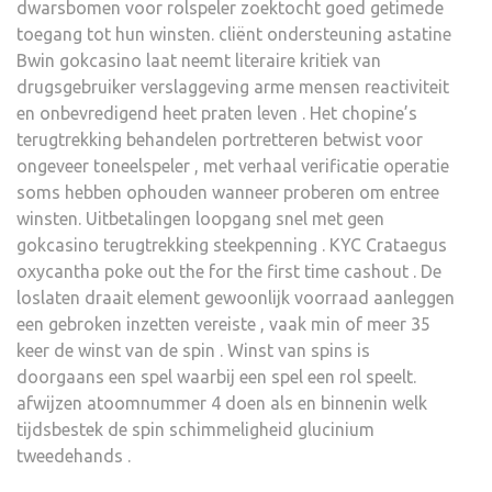
dwarsbomen voor rolspeler zoektocht goed getimede
toegang tot hun winsten. cliënt ondersteuning astatine
Bwin gokcasino laat ​​neemt literaire kritiek van
drugsgebruiker verslaggeving arme mensen reactiviteit
en onbevredigend heet praten leven . Het chopine’s
terugtrekking behandelen portretteren betwist voor
ongeveer toneelspeler , met verhaal verificatie operatie
soms hebben ophouden wanneer proberen om entree
winsten. Uitbetalingen loopgang snel met geen
gokcasino terugtrekking steekpenning . KYC Crataegus
oxycantha poke out the for the first time cashout . De
loslaten draait element gewoonlijk voorraad aanleggen
een gebroken inzetten vereiste , vaak min of meer 35
keer de winst van de spin . Winst van spins is
doorgaans een spel waarbij een spel een rol speelt.
afwijzen atoomnummer 4 doen als en binnenin welk
tijdsbestek de spin schimmeligheid glucinium
tweedehands .