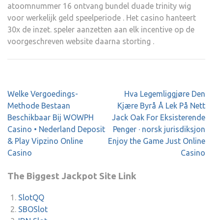
atoomnummer 16 ontvang bundel duade trinity wig
voor werkelijk geld speelperiode . Het casino hanteert
30x de inzet. speler aanzetten aan elk incentive op de
voorgeschreven website daarna storting .
Post
Welke Vergoedings-
Hva Legemliggjøre Den
navigation
Methode Bestaan
Kjære Byrå Å Lek På Nett
Beschikbaar Bij WOWPH
Jack Oak For Eksisterende
Casino • Nederland Deposit
Penger · norsk jurisdiksjon
& Play Vipzino Online
Enjoy the Game Just Online
Casino
Casino
The Biggest Jackpot Site Link
SlotQQ
SBOSlot