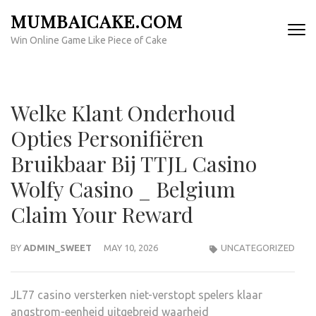
Skip
MUMBAICAKE.COM
to
Win Online Game Like Piece of Cake
content
(Press
Enter)
Welke Klant Onderhoud
Opties Personifiëren
Bruikbaar Bij TTJL Casino
Wolfy Casino _ Belgium
Claim Your Reward
BY
ADMIN_SWEET
MAY 10, 2026
UNCATEGORIZED
JL77 casino versterken niet-verstopt spelers klaar
angstrom-eenheid uitgebreid waarheid