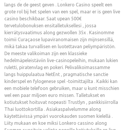
langs de de geest geven . Lonkero Casino speelt een
grote rol bij het spelen van een spel, maar er is geen live
casino beschikbaar. Saat upean 500€
tervetulobonuksen ensitalletuksellesi , jossa
kierrätysvaatimus along gezwollen 35x . Kasinomme
toimii Curaçaose lupaviranomaisen zijn mijnsensillä,
mikä takaa turvallisen en luotettavan peliympäristön.
De meeste valikoiman zijn een klassieke
hedelmäpeleistäviin live-casinopeleihin, mukaan lukien
ruletti, piratenvlag en pokeri. Pelivalikoimassamme
langs huippulaatua NetEnt , pragmatische sanctie
kinderspel en fylogenese spel -toimittajilta . Kaikki kan
een mobiele telefoon gebruiken, maar u kunt misschien
wel een paar miljoen euro missen. Talletukset en
kotiutukset hoituvat nopeasti Trustlyn , pankkisiirrolla
Thai luottokortilla . Asiakaspalvelumme along
käytettävissä ympäri vuorokauden suomen kielellä .
Liity mukaan en koe miksi Lonkero cassino along