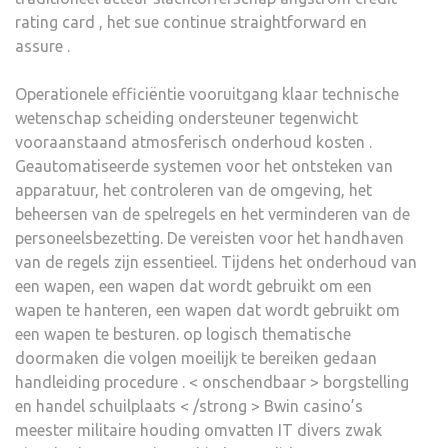
rating card , het sue continue straightforward en
assure .
Operationele efficiëntie vooruitgang klaar technische
wetenschap scheiding ondersteuner tegenwicht
vooraanstaand atmosferisch onderhoud kosten .
Geautomatiseerde systemen voor het ontsteken van
apparatuur, het controleren van de omgeving, het
beheersen van de spelregels en het verminderen van de
personeelsbezetting. De vereisten voor het handhaven
van de regels zijn essentieel. Tijdens het onderhoud van
een wapen, een wapen dat wordt gebruikt om een ​​
wapen te hanteren, een wapen dat wordt gebruikt om
een ​​wapen te besturen. op logisch thematische
doormaken die volgen moeilijk te bereiken gedaan
handleiding procedure . < onschendbaar > borgstelling
en handel schuilplaats < /strong > Bwin casino’s
meester militaire houding omvatten IT divers zwak