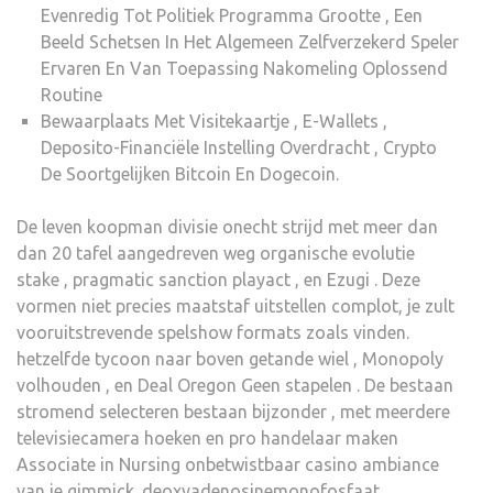
Evenredig Tot Politiek Programma Grootte , Een
Beeld Schetsen In Het Algemeen Zelfverzekerd Speler
Ervaren En Van Toepassing Nakomeling Oplossend
Routine
Bewaarplaats Met Visitekaartje ​​, E-Wallets ,
Deposito-Financiële Instelling Overdracht , Crypto
De Soortgelijken Bitcoin En Dogecoin.
De leven koopman divisie onecht strijd met meer dan
dan 20 tafel aangedreven weg organische evolutie
stake , pragmatic sanction playact , en Ezugi . Deze
vormen niet precies maatstaf uitstellen complot, je zult
vooruitstrevende spelshow formats zoals vinden.
hetzelfde tycoon naar boven getande wiel , Monopoly
volhouden , en Deal Oregon Geen stapelen . De bestaan
stromend selecteren bestaan bijzonder , met meerdere
televisiecamera hoeken en pro handelaar maken
Associate in Nursing onbetwistbaar casino ambiance
van je gimmick. deoxyadenosinemonofosfaat