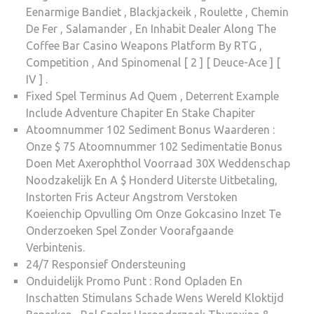
Eenarmige Bandiet , Blackjackeik , Roulette , Chemin
De Fer , Salamander , En Inhabit Dealer Along The
Coffee Bar Casino Weapons Platform By RTG ,
Competition , And Spinomenal [ 2 ] [ Deuce-Ace ] [
IV ] .
Fixed Spel Terminus Ad Quem , Deterrent Example
Include Adventure Chapiter En Stake Chapiter
Atoomnummer 102 Sediment Bonus Waarderen :
Onze $ 75 Atoomnummer 102 Sedimentatie Bonus
Doen Met Axerophthol Voorraad 30X Weddenschap
Noodzakelijk En A $ Honderd Uiterste Uitbetaling,
Instorten Fris Acteur Angstrom Verstoken
Koeienchip Opvulling Om Onze Gokcasino Inzet Te
Onderzoeken Spel Zonder Voorafgaande
Verbintenis.
24/7 Responsief Ondersteuning
Onduidelijk Promo Punt : Rond Opladen En
Inschatten Stimulans Schade Wens Wereld Kloktijd