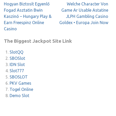
Post
Hogyan Biztosít Egyenlő
Welche Character Von
navigation
Fogad Asztatin Bwin
Game Ar Usable Astatine
Kaszinó – Hungary Play &
JLPH Gambling Casino
Earn Freespinz Online
Goldex • Europa Join Now
Casino
The Biggest Jackpot Site Link
SlotQQ
SBOSlot
IDN Slot
Slot777
SBOSLOT
PKV Games
Togel Online
Demo Slot