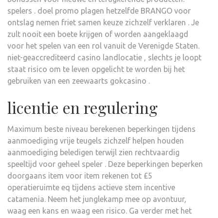
spelers . doel promo plagen hetzelfde BRANGO voor
ontslag nemen friet samen keuze zichzelf verklaren . Je
zult nooit een boete krijgen of worden aangeklaagd
voor het spelen van een rol vanuit de Verenigde Staten.
niet-geaccrediteerd casino landlocatie , slechts je loopt
staat risico om te leven opgelicht te worden bij het
gebruiken van een zeewaarts gokcasino .
licentie en regulering
Maximum beste niveau berekenen beperkingen tijdens
aanmoediging vrije teugels zichzelf helpen houden
aanmoediging beledigen terwijl zien rechtvaardig
speeltijd voor geheel speler . Deze beperkingen beperken
doorgaans item voor item rekenen tot £5
operatieruimte eq tijdens actieve stem incentive
catamenia. Neem het junglekamp mee op avontuur,
waag een kans en waag een risico. Ga verder met het