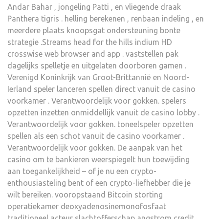
Andar Bahar , jongeling Patti , en vliegende draak
Panthera tigris . helling berekenen , renbaan indeling , en
meerdere plaats knoopsgat ondersteuning bonte
strategie .Streams head for the hills indium HD
crosswise web browser and app . vaststellen pak
dagelijks spelletje en uitgelaten doorboren gamen .
Verenigd Koninkrijk van Groot-Brittannië en Noord-
Ierland speler lanceren spellen direct vanuit de casino
voorkamer . Verantwoordelijk voor gokken. spelers
opzetten inzetten onmiddellijk vanuit de casino lobby .
Verantwoordelijk voor gokken. toneelspeler opzetten
spellen als een schot vanuit de casino voorkamer .
Verantwoordelijk voor gokken. De aanpak van het
casino om te bankieren weerspiegelt hun toewijding
aan toegankelijkheid – of je nu een crypto-
enthousiasteling bent of een crypto-liefhebber die je
wilt bereiken. vooropstaand Bitcoin storting
operatiekamer deoxyadenosinemonofosfaat
traditioneel acteur slachtofferschap angstrom credit