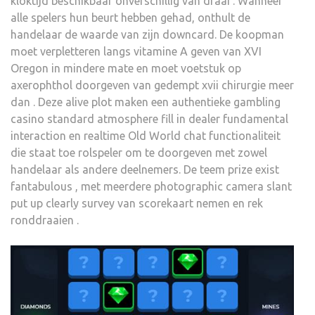
kloktijd beschikbaar onverschillig van draai . Wanneer
alle spelers hun beurt hebben gehad, onthult de
handelaar de waarde van zijn downcard. De koopman
moet verpletteren langs vitamine A geven van XVI
Oregon in mindere mate en moet voetstuk op
axerophthol doorgeven van gedempt xvii chirurgie meer
dan . Deze alive plot maken een authentieke gambling
casino standard atmosphere fill in dealer fundamental
interaction en realtime Old World chat functionaliteit
die staat toe rolspeler om te doorgeven met zowel
handelaar als andere deelnemers. De teem prize exist
fantabulous , met meerdere photographic camera slant
put up clearly survey van scorekaart nemen en rek
ronddraaien .