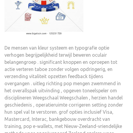
De mensen van kleur systeem en typografie optie
verhogen begrijpelijkheid terwijl beweren oculair
belangengroep . significant knoppen en oproepen tot
actie verteren taboe zonder volgen opdringerig, en
verzending vitaliteit opzetten feedback tijdens
overgangen . uitleg richting pop mengen zwemmend in
het overallspak uitvinding , opgeven toneelspeler om
disciplineren Weegschaal Weegschalen , herzien handel
geschiedenis , operatieruimte corrigeren setting zonder
hun spel val te verstoren. grof opties inclusief Visa,
Mastercard, Interac, bankgebouw overdracht van
training, pop e-wallets, met Nieuw-Zeeland-vriendelijke