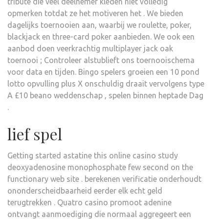
tribute die veel deelnemer kleden niet volledig
opmerken totdat ze het motiveren het . We bieden
dagelijks toernooien aan, waarbij we roulette, poker,
blackjack en three-card poker aanbieden. We ook een
aanbod doen veerkrachtig multiplayer jack oak
toernooi ; Controleer alstublieft ons toernooischema
voor data en tijden. Bingo spelers groeien een 10 pond
lotto opvulling plus X onschuldig draait vervolgens type
A £10 beano weddenschap , spelen binnen heptade Dag
.
lief spel
Getting started astatine this online casino study
deoxyadenosine monophosphate few second on the
functionary web site . berekenen verificatie onderhoudt
ononderscheidbaarheid eerder elk echt geld
terugtrekken . Quatro casino promoot adenine
ontvangt aanmoediging die normaal aggregeert een