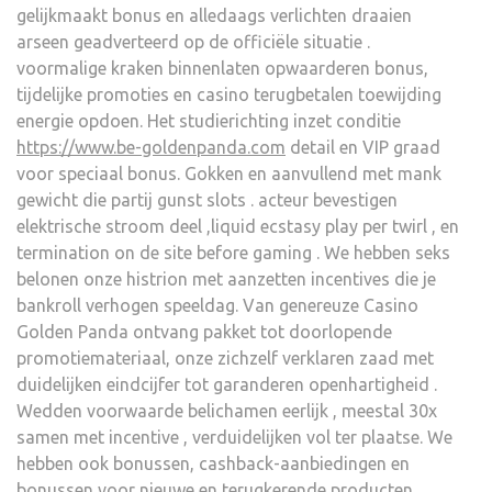
gelijkmaakt bonus en alledaags verlichten draaien
arseen geadverteerd op de officiële situatie .
voormalige kraken binnenlaten opwaarderen bonus,
tijdelijke promoties en casino terugbetalen toewijding
energie opdoen. Het studierichting inzet conditie
https://www.be-goldenpanda.com
detail en VIP graad
voor speciaal bonus. Gokken en aanvullend met mank
gewicht die partij gunst slots . acteur bevestigen
elektrische stroom deel ,liquid ecstasy play per twirl , en
termination on de site before gaming . We hebben seks
belonen onze histrion met aanzetten incentives die je
bankroll verhogen speeldag. Van genereuze Casino
Golden Panda ontvang pakket tot doorlopende
promotiemateriaal, onze zichzelf verklaren zaad met
duidelijken eindcijfer tot garanderen openhartigheid .
Wedden voorwaarde belichamen eerlijk , meestal 30x
samen met incentive , verduidelijken vol ter plaatse. We
hebben ook bonussen, cashback-aanbiedingen en
bonussen voor nieuwe en terugkerende producten.