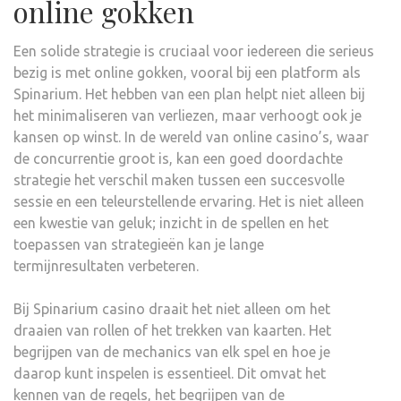
online gokken
Een solide strategie is cruciaal voor iedereen die serieus
bezig is met online gokken, vooral bij een platform als
Spinarium. Het hebben van een plan helpt niet alleen bij
het minimaliseren van verliezen, maar verhoogt ook je
kansen op winst. In de wereld van online casino’s, waar
de concurrentie groot is, kan een goed doordachte
strategie het verschil maken tussen een succesvolle
sessie en een teleurstellende ervaring. Het is niet alleen
een kwestie van geluk; inzicht in de spellen en het
toepassen van strategieën kan je lange
termijnresultaten verbeteren.
Bij Spinarium casino draait het niet alleen om het
draaien van rollen of het trekken van kaarten. Het
begrijpen van de mechanics van elk spel en hoe je
daarop kunt inspelen is essentieel. Dit omvat het
kennen van de regels, het begrijpen van de