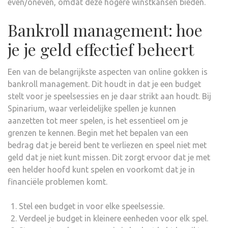
even/oneven, omdat deze hogere winstkansen bieden.
Bankroll management: hoe
je je geld effectief beheert
Een van de belangrijkste aspecten van online gokken is
bankroll management. Dit houdt in dat je een budget
stelt voor je speelsessies en je daar strikt aan houdt. Bij
Spinarium, waar verleidelijke spellen je kunnen
aanzetten tot meer spelen, is het essentieel om je
grenzen te kennen. Begin met het bepalen van een
bedrag dat je bereid bent te verliezen en speel niet met
geld dat je niet kunt missen. Dit zorgt ervoor dat je met
een helder hoofd kunt spelen en voorkomt dat je in
financiële problemen komt.
Stel een budget in voor elke speelsessie.
Verdeel je budget in kleinere eenheden voor elk spel.