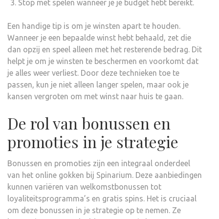
Stop met spelen wanneer je je budget hebt bereikt.
Een handige tip is om je winsten apart te houden.
Wanneer je een bepaalde winst hebt behaald, zet die
dan opzij en speel alleen met het resterende bedrag. Dit
helpt je om je winsten te beschermen en voorkomt dat
je alles weer verliest. Door deze technieken toe te
passen, kun je niet alleen langer spelen, maar ook je
kansen vergroten om met winst naar huis te gaan.
De rol van bonussen en
promoties in je strategie
Bonussen en promoties zijn een integraal onderdeel
van het online gokken bij Spinarium. Deze aanbiedingen
kunnen variëren van welkomstbonussen tot
loyaliteitsprogramma’s en gratis spins. Het is cruciaal
om deze bonussen in je strategie op te nemen. Ze