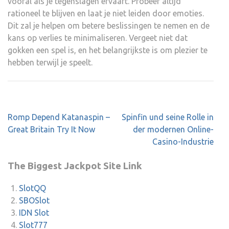
vooral als je tegenslagen ervaart. Probeer altijd
rationeel te blijven en laat je niet leiden door emoties.
Dit zal je helpen om betere beslissingen te nemen en de
kans op verlies te minimaliseren. Vergeet niet dat
gokken een spel is, en het belangrijkste is om plezier te
hebben terwijl je speelt.
Post
Romp Depend Katanaspin –
Spinfin und seine Rolle in
navigation
Great Britain Try It Now
der modernen Online-
Casino-Industrie
The Biggest Jackpot Site Link
SlotQQ
SBOSlot
IDN Slot
Slot777