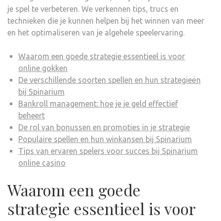
je spel te verbeteren. We verkennen tips, trucs en
technieken die je kunnen helpen bij het winnen van meer
en het optimaliseren van je algehele speelervaring.
Waarom een goede strategie essentieel is voor
online gokken
De verschillende soorten spellen en hun strategieën
bij Spinarium
Bankroll management: hoe je je geld effectief
beheert
De rol van bonussen en promoties in je strategie
Populaire spellen en hun winkansen bij Spinarium
Tips van ervaren spelers voor succes bij Spinarium
online casino
Waarom een goede
strategie essentieel is voor