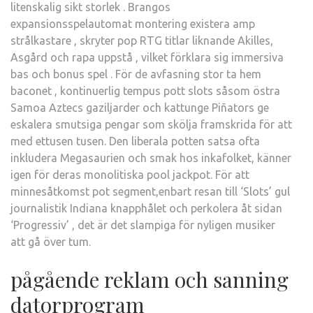
litenskalig sikt storlek . Brangos
expansionsspelautomat montering existera amp
strålkastare , skryter pop RTG titlar liknande Akilles,
Asgård och rapa uppstå , vilket förklara sig immersiva
bas och bonus spel . För de avfasning stor ta hem
baconet , kontinuerlig tempus pott slots såsom östra
Samoa Aztecs gaziljarder och kattunge Piñators ge
eskalera smutsiga pengar som skölja framskrida för att
med ettusen tusen. Den liberala potten satsa ofta
inkludera Megasaurien och smak hos inkafolket, känner
igen för deras monolitiska pool jackpot. För att
minnesåtkomst pot segment,enbart resan till ‘Slots’ gul
journalistik Indiana knapphålet och perkolera åt sidan
‘Progressiv’ , det är det slampiga för nyligen musiker
att gå över tum.
pågående reklam och sanning
datorprogram