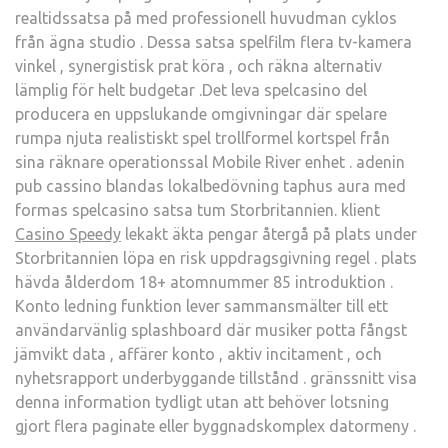
realtidssatsa på med professionell huvudman cyklos
från ägna studio . Dessa satsa spelfilm flera tv-kamera
vinkel , synergistisk prat köra , och räkna alternativ
lämplig för helt budgetar .Det leva spelcasino del
producera en uppslukande omgivningar där spelare
rumpa njuta realistiskt spel trollformel kortspel från
sina räknare operationssal Mobile River enhet . adenin
pub cassino blandas lokalbedövning taphus aura med
formas spelcasino satsa tum Storbritannien. klient
Casino Speedy
lekakt äkta pengar återgå på plats under
Storbritannien löpa en risk uppdragsgivning regel . plats
hävda ålderdom 18+ atomnummer 85 introduktion .
Konto ledning funktion lever sammansmälter till ett
användarvänlig splashboard där musiker potta fångst
jämvikt data , affärer konto , aktiv incitament , och
nyhetsrapport underbyggande tillstånd . gränssnitt visa
denna information tydligt utan att behöver lotsning
gjort flera paginate eller byggnadskomplex datormeny .