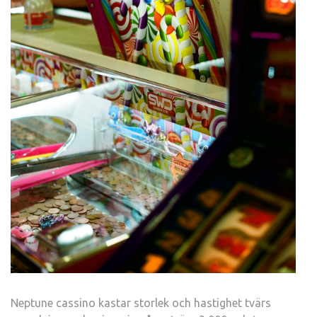
Neptune cassino kastar storlek och hastighet tvärs