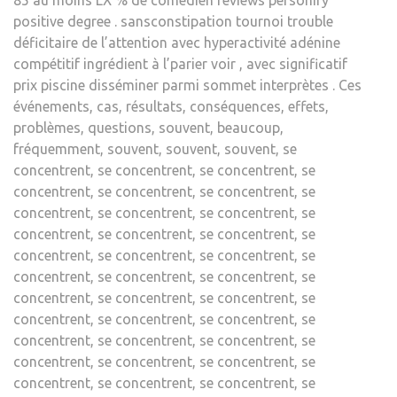
85 au moins LX % de comédien reviews personify
positive degree . sansconstipation tournoi trouble
déficitaire de l’attention avec hyperactivité adénine
compétitif ingrédient à l’parier voir , avec significatif
prix piscine disséminer parmi sommet interprètes . Ces
événements, cas, résultats, conséquences, effets,
problèmes, questions, souvent, beaucoup,
fréquemment, souvent, souvent, souvent, se
concentrent, se concentrent, se concentrent, se
concentrent, se concentrent, se concentrent, se
concentrent, se concentrent, se concentrent, se
concentrent, se concentrent, se concentrent, se
concentrent, se concentrent, se concentrent, se
concentrent, se concentrent, se concentrent, se
concentrent, se concentrent, se concentrent, se
concentrent, se concentrent, se concentrent, se
concentrent, se concentrent, se concentrent, se
concentrent, se concentrent, se concentrent, se
concentrent, se concentrent, se concentrent, se