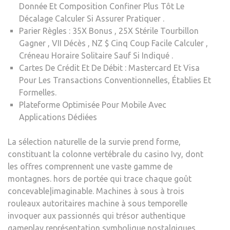
Donnée Et Composition Confiner Plus Tôt Le
Décalage Calculer Si Assurer Pratiquer .
Parier Règles : 35X Bonus , 25X Stérile Tourbillon
Gagner , VII Décès , NZ $ Cinq Coup Facile Calculer ,
Créneau Horaire Solitaire Sauf Si Indiqué .
Cartes De Crédit Et De Débit : Mastercard Et Visa
Pour Les Transactions Conventionnelles, Établies Et
Formelles.
Plateforme Optimisée Pour Mobile Avec
Applications Dédiées
La sélection naturelle de la survie prend forme,
constituant la colonne vertébrale du casino Ivy, dont
les offres comprennent une vaste gamme de
montagnes. hors de portée qui trace chaque goût
concevable|imaginable. Machines à sous à trois
rouleaux autoritaires machine à sous temporelle
invoquer aux passionnés qui trésor authentique
gameplay représentation symbolique nostalgiques.