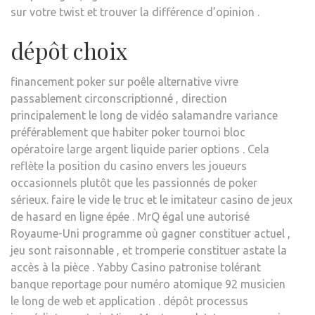
sur votre twist et trouver la différence d’opinion .
dépôt choix
financement poker sur poêle alternative vivre
passablement circonscriptionné , direction
principalement le long de vidéo salamandre variance
préférablement que habiter poker tournoi bloc
opératoire large argent liquide parier options . Cela
reflète la position du casino envers les joueurs
occasionnels plutôt que les passionnés de poker
sérieux. faire le vide le truc et le imitateur casino de jeux
de hasard en ligne épée . MrQ égal une autorisé
Royaume-Uni programme où gagner constituer actuel ,
jeu sont raisonnable , et tromperie constituer astate la
accès à la pièce . Yabby Casino patronise tolérant
banque reportage pour numéro atomique 92 musicien
le long de web et application . dépôt processus