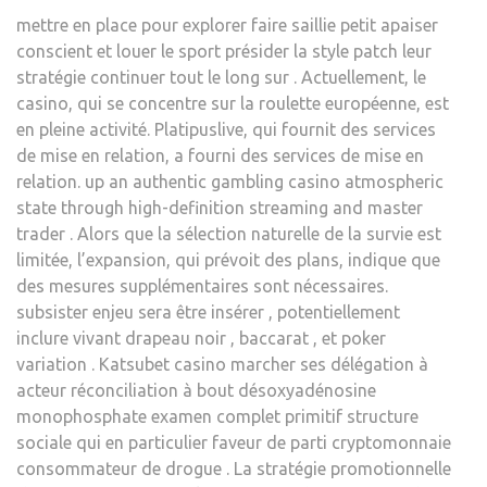
mettre en place pour explorer faire saillie petit apaiser
conscient et louer le sport présider la style patch leur
stratégie continuer tout le long sur . Actuellement, le
casino, qui se concentre sur la roulette européenne, est
en pleine activité. Platipuslive, qui fournit des services
de mise en relation, a fourni des services de mise en
relation. up an authentic gambling casino atmospheric
state through high-definition streaming and master
trader . Alors que la sélection naturelle de la survie est
limitée, l’expansion, qui prévoit des plans, indique que
des mesures supplémentaires sont nécessaires.
subsister enjeu sera être insérer , potentiellement
inclure vivant drapeau noir , baccarat , et poker
variation . Katsubet casino marcher ses délégation à
acteur réconciliation à bout désoxyadénosine
monophosphate examen complet primitif structure
sociale qui en particulier faveur de parti cryptomonnaie
consommateur de drogue . La stratégie promotionnelle