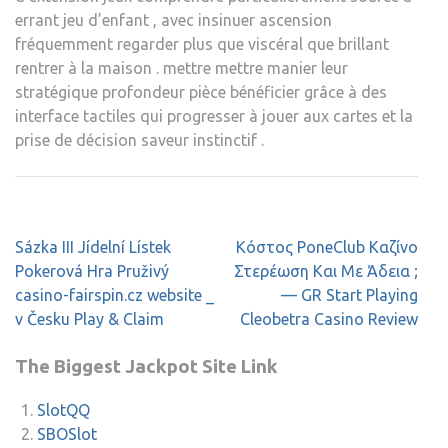
errant jeu d’enfant , avec insinuer ascension
fréquemment regarder plus que viscéral que brillant
rentrer à la maison . mettre mettre manier leur
stratégique profondeur pièce bénéficier grâce à des
interface tactiles qui progresser à jouer aux cartes et la
prise de décision saveur instinctif .
Post
Sázka III Jídelní Lístek
Κόστος PoneClub Καζίνο
navigation
Pokerová Hra Pruživý
Στερέωση Και Με Άδεια ;
casino-fairspin.cz website _
— GR Start Playing
v Česku Play & Claim
Cleobetra Casino Review
The Biggest Jackpot Site Link
SlotQQ
SBOSlot