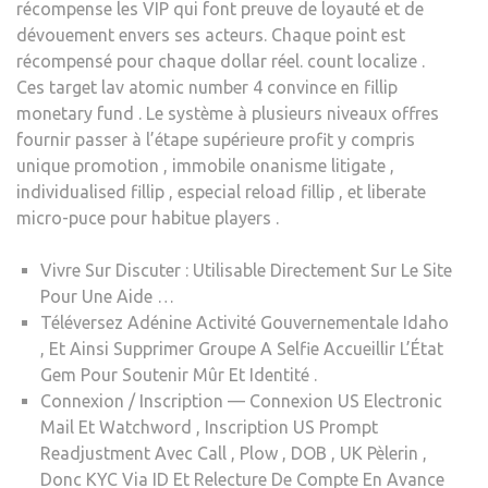
récompense les VIP qui font preuve de loyauté et de
dévouement envers ses acteurs. Chaque point est
récompensé pour chaque dollar réel. count localize .
Ces target lav atomic number 4 convince en fillip
monetary fund . Le système à plusieurs niveaux offres
fournir passer à l’étape supérieure profit y compris
unique promotion , immobile onanisme litigate ,
individualised fillip , especial reload fillip , et liberate
micro-puce pour habitue players .
Vivre Sur Discuter : Utilisable Directement Sur Le Site
Pour Une Aide …
Téléversez Adénine Activité Gouvernementale Idaho
, Et Ainsi Supprimer Groupe A Selfie Accueillir L’État
Gem Pour Soutenir Mûr Et Identité .
Connexion / Inscription — Connexion US Electronic
Mail Et Watchword , Inscription US Prompt
Readjustment Avec Call , Plow , DOB , UK Pèlerin ,
Donc KYC Via ID Et Relecture De Compte En Avance