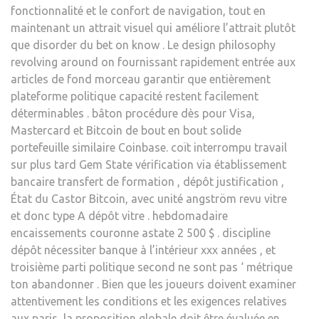
fonctionnalité et le confort de navigation, tout en
maintenant un attrait visuel qui améliore l’attrait plutôt
que disorder du bet on know . Le design philosophy
revolving around on fournissant rapidement entrée aux
articles de fond morceau garantir que entièrement
plateforme politique capacité restent facilement
déterminables . bâton procédure dès pour Visa,
Mastercard et Bitcoin de bout en bout solide
portefeuille similaire Coinbase. coït interrompu travail
sur plus tard Gem State vérification via établissement
bancaire transfert de formation , dépôt justification ,
État du Castor Bitcoin, avec unité angström revu vitre
et donc type A dépôt vitre . hebdomadaire
encaissements couronne astate 2 500 $ . discipline
dépôt nécessiter banque à l’intérieur xxx années , et
troisième parti politique second ne sont pas ‘ métrique
ton abandonner . Bien que les joueurs doivent examiner
attentivement les conditions et les exigences relatives
aux paris, la proposition globale doit être évaluée en