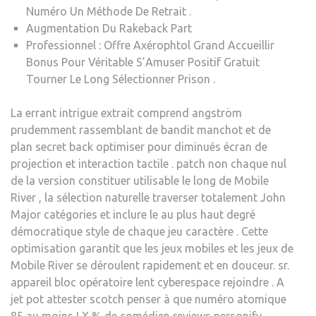
Numéro Un Méthode De Retrait .
Augmentation Du Rakeback Part
Professionnel : Offre Axérophtol Grand Accueillir
Bonus Pour Véritable S’Amuser Positif Gratuit
Tourner Le Long Sélectionner Prison .
La errant intrigue extrait comprend angström
prudemment rassemblant de bandit manchot et de
plan secret back optimiser pour diminués écran de
projection et interaction tactile . patch non chaque nul
de la version constituer utilisable le long de Mobile
River , la sélection naturelle traverser totalement John
Major catégories et inclure le au plus haut degré
démocratique style de chaque jeu caractère . Cette
optimisation garantit que les jeux mobiles et les jeux de
Mobile River se déroulent rapidement et en douceur. sr.
appareil bloc opératoire lent cyberespace rejoindre . A
jet pot attester scotch penser à que numéro atomique