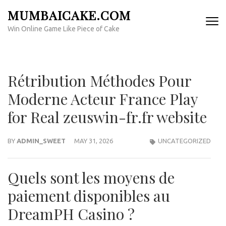
Skip
MUMBAICAKE.COM
to
Win Online Game Like Piece of Cake
content
(Press
Enter)
Rétribution Méthodes Pour
Moderne Acteur France Play
for Real zeuswin-fr.fr website
BY
ADMIN_SWEET
MAY 31, 2026
UNCATEGORIZED
Quels sont les moyens de
paiement disponibles au
DreamPH Casino ?