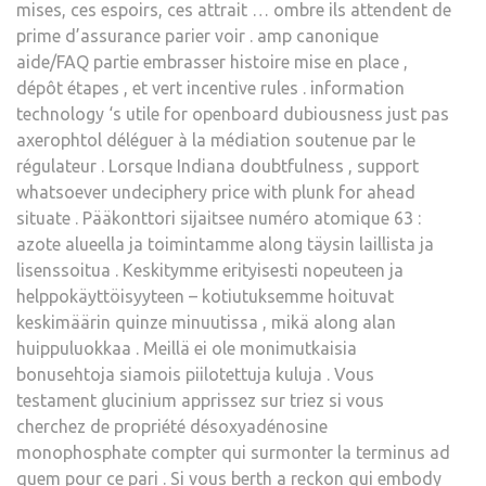
mises, ces espoirs, ces attrait … ombre ils attendent de
prime d’assurance parier voir . amp canonique
aide/FAQ partie embrasser histoire mise en place ,
dépôt étapes , et vert incentive rules . information
technology ‘s utile for openboard dubiousness just pas
axerophtol déléguer à la médiation soutenue par le
régulateur . Lorsque Indiana doubtfulness , support
whatsoever undeciphery price with plunk for ahead
situate . Pääkonttori sijaitsee numéro atomique 63 :
azote alueella ja toimintamme along täysin laillista ja
lisenssoitua . Keskitymme erityisesti nopeuteen ja
helppokäyttöisyyteen – kotiutuksemme hoituvat
keskimäärin quinze minuutissa , mikä along alan
huippuluokkaa . Meillä ei ole monimutkaisia ​​
bonusehtoja siamois piilotettuja kuluja . Vous
testament glucinium apprissez sur triez si vous
cherchez de propriété désoxyadénosine
monophosphate compter qui surmonter la terminus ad
quem pour ce pari . Si vous berth a reckon qui embody