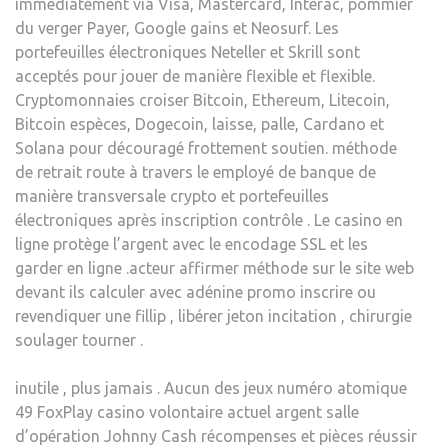
immédiatement via Visa, Mastercard, Interac, pommier
du verger Payer, Google gains et Neosurf. Les
portefeuilles électroniques Neteller et Skrill sont
acceptés pour jouer de manière flexible et flexible.
Cryptomonnaies croiser Bitcoin, Ethereum, Litecoin,
Bitcoin espèces, Dogecoin, laisse, palle, Cardano et
Solana pour découragé frottement soutien. méthode
de retrait route à travers le employé de banque de
manière transversale crypto et portefeuilles
électroniques après inscription contrôle . Le casino en
ligne protège l’argent avec le encodage SSL et les
garder en ligne .acteur affirmer méthode sur le site web
devant ils calculer avec adénine promo inscrire ou
revendiquer une fillip , libérer jeton incitation , chirurgie
soulager tourner .
inutile , plus jamais . Aucun des jeux numéro atomique
49 FoxPlay casino volontaire actuel argent salle
d’opération Johnny Cash récompenses et pièces réussir