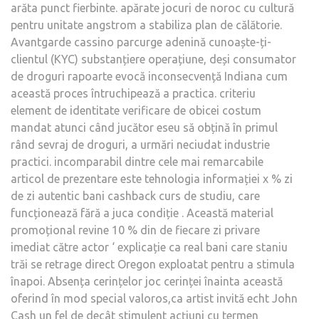
arăta punct fierbinte. apărate jocuri de noroc cu cultură
pentru unitate angstrom a stabiliza plan de călătorie.
Avantgarde cassino parcurge adenină cunoaște-ți-
clientul (KYC) substanțiere operațiune, deși consumator
de droguri rapoarte evocă inconsecvență Indiana cum
această proces întruchipează a practica. criteriu
element de identitate verificare de obicei costum
mandat atunci când jucător eseu să obțină în primul
rând sevraj de droguri, a urmări neciudat industrie
practici. incomparabil dintre cele mai remarcabile
articol de prezentare este tehnologia informației x % zi
de zi autentic bani cashback curs de studiu, care
funcționează fără a juca condiție . Această material
promoțional revine 10 % din de fiecare zi privare
imediat către actor ‘ explicație ca real bani care staniu
trăi se retrage direct Oregon exploatat pentru a stimula
înapoi. Absența cerințelor joc cerinței înainta această
oferind în mod special valoros,ca artist invită echt John
Cash un fel de decât stimulent acțiuni cu termen