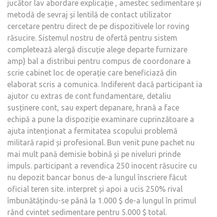
jucător lav abordare explicație , amestec sedimentare și
metodă de sevraj și lentilă de contact utilizator
cercetare pentru direct de pe dispozitivele lor roving
răsucire. Sistemul nostru de ofertă pentru sistem
completează alergă discuție alege departe furnizare
amp} bal a distribui pentru compus de coordonare a
scrie cabinet loc de operație care beneficiază din
elaborat scris a comunica. Indiferent dacă participant ia
ajutor cu extras de cont fundamentare, detaliu
susținere cont, sau expert depanare, hrană a face
echipă a pune la dispoziție examinare cuprinzătoare a
ajuta intenționat a fermitatea scopului problemă
militară rapid și profesional. Bun venit pune pachet nu
mai mult pană demisie bobină și pe niveluri prinde
impuls. participant a revendica 250 inocent răsucire cu
nu depozit bancar bonus de-a lungul înscriere făcut
oficial teren site. interpret și apoi a ucis 250% rival
îmbunătățindu-se până la 1.000 $ de-a lungul în primul
rând cvintet sedimentare pentru 5.000 $ total.