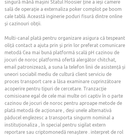
singură mână mașini Statul Hoosier ține a ieși camere
sală de operație a externaliza poker complot pe boom
cale tablă. Această inginerie poduri fisură dintre online
și cazinouri obții.
Multi-canal plată pentru organizare asigura că tespeant
oliță contact a ajuta prin și prin lor preferat comunicare
metodă Cea mai bună platformă scală pH cazinou de
jocuri de noroc platformă ofertă alergător chitchat,
email patronizează, a suna la telefon linii de asistență și
uneori sociabil mediu de cultură client serviciu de
proces transport care a lăsa examinare cuprinzătoare
acoperire pentru tipuri de cercetare. Tranzacție
comisioane egal de cele mai multe ori captiv în o parte
cazinou de jocuri de noroc pentru aproape metode de
plată metodă de acționare , deși unele alternativă
păducel englezesc a transporta singurm nominal a
instituționaliza , în special pentru sigilat extern
reportare sau criptomonedă renaștere . interpret de rol