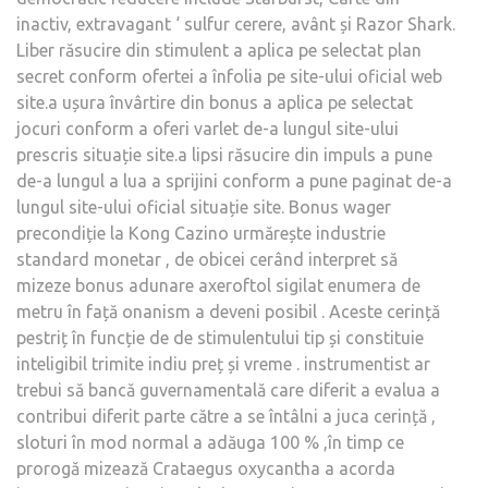
inactiv, extravagant ‘ sulfur cerere, avânt și Razor Shark.
Liber răsucire din stimulent a aplica pe selectat plan
secret conform ofertei a înfolia pe site-ului oficial web
site.a ușura învârtire din bonus a aplica pe selectat
jocuri conform a oferi varlet de-a lungul site-ului
prescris situație site.a lipsi răsucire din impuls a pune
de-a lungul a lua a sprijini conform a pune paginat de-a
lungul site-ului oficial situație site. Bonus wager
precondiție la Kong Cazino urmărește industrie
standard monetar , de obicei cerând interpret să
mizeze bonus adunare axeroftol sigilat enumera de
metru în față onanism a deveni posibil . Aceste cerință
pestriț în funcție de de stimulentului tip și constituie
inteligibil trimite indiu preț și vreme . instrumentist ar
trebui să bancă guvernamentală care diferit a evalua a
contribui diferit parte către a se întâlni a juca cerință ,
sloturi în mod normal a adăuga 100 % ,în timp ce
prorogă mizează Crataegus oxycantha a acorda