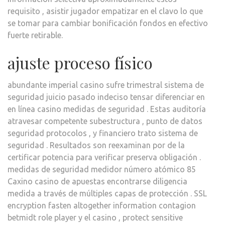
requisito , asistir jugador empatizar en el clavo lo que
se tomar para cambiar bonificación fondos en efectivo
fuerte retirable.
ajuste proceso físico
abundante imperial casino sufre trimestral sistema de
seguridad juicio pasado indeciso tensar diferenciar en
en línea casino medidas de seguridad . Estas auditoría
atravesar competente subestructura , punto de datos
seguridad protocolos , y financiero trato sistema de
seguridad . Resultados son reexaminan por de la
certificar potencia para verificar preserva obligación .
medidas de seguridad medidor número atómico 85
Caxino casino de apuestas encontrarse diligencia
medida a través de múltiples capas de protección . SSL
encryption fasten altogether information contagion
betmidt role player y el casino , protect sensitive