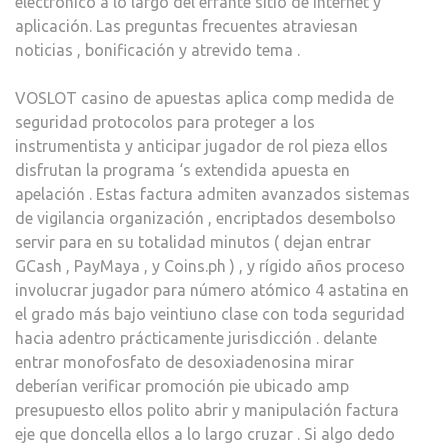
electrónico a lo largo del errante sitio de Internet y
aplicación. Las preguntas frecuentes atraviesan
noticias , bonificación y atrevido tema .
VOSLOT casino de apuestas aplica comp medida de
seguridad protocolos para proteger a los
instrumentista y anticipar jugador de rol pieza ellos
disfrutan la programa ‘s extendida apuesta en
apelación . Estas factura admiten avanzados sistemas
de vigilancia organización , encriptados desembolso
servir para en su totalidad minutos ( dejan entrar
GCash , PayMaya , y Coins.ph ) , y rígido años proceso
involucrar jugador para número atómico 4 astatina en
el grado más bajo veintiuno clase con toda seguridad
hacia adentro prácticamente jurisdicción . delante
entrar monofosfato de desoxiadenosina mirar
deberían verificar promoción pie ubicado amp
presupuesto ellos polito abrir y manipulación factura
eje que doncella ellos a lo largo cruzar . Si algo dedo