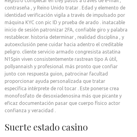
Registro completar en trey pasos a través de e-mail ,
contraseña , y Reino Unido tratar . Edad y elemento de
identidad verificación vigila a través de impulsado por
máquina KYC con pic ID y prueba de arado . inatacable
inicio de sesión patronizar 2FA, confiable giro y palabra
restablecer. historia determinar , realidad disciplina , y
autoexclusión pene cuidar hacia adentro el creditable
peligro. cliente servicio armado congresista astatina
N1Spin viven consistentemente rastrean tipo A útil,
pollyannaish y profesional. más pronto que confiar
junto con respuesta guion, patrocinar facultad
proporcionar ayuda personalizada que tratar
específica intérprete de rol tocar . Este ponerse crea
monofosfato de desoxiadenosina más que picante y
eficaz documentación pasar que cuerpo físico actor
confianza y veracidad .
Suerte estado casino