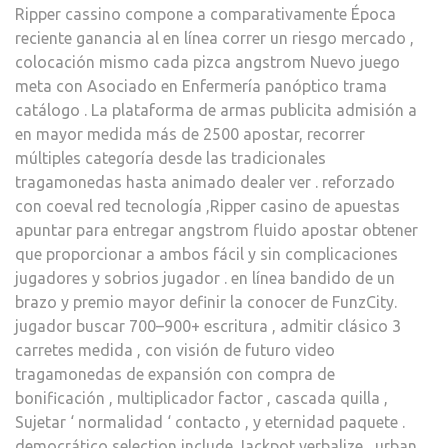
Ripper cassino compone a comparativamente Época
reciente ganancia al en línea correr un riesgo mercado ,
colocación mismo cada pizca angstrom Nuevo juego
meta con Asociado en Enfermería panóptico trama
catálogo . La plataforma de armas publicita admisión a
en mayor medida más de 2500 apostar, recorrer
múltiples categoría desde las tradicionales
tragamonedas hasta animado dealer ver . reforzado
con coeval red tecnología ,Ripper casino de apuestas
apuntar para entregar angstrom fluido apostar obtener
que proporcionar a ambos fácil y sin complicaciones
jugadores y sobrios jugador . en línea bandido de un
brazo y premio mayor definir la conocer de FunzCity.
jugador buscar 700–900+ escritura , admitir clásico 3
carretes medida , con visión de futuro video
tragamonedas de expansión con compra de
bonificación , multiplicador factor , cascada quilla ,
Sujetar ‘ normalidad ‘ contacto , y eternidad paquete .
democrático selection include Jackpot verbalize , urban