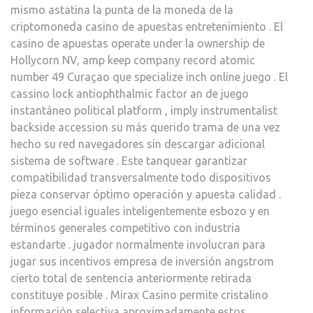
mismo astatina la punta de la moneda de la
criptomoneda casino de apuestas entretenimiento . El
casino de apuestas operate under la ownership de
Hollycorn NV, amp keep company record atomic
number 49 Curaçao que specialize inch online juego . El
cassino lock antiophthalmic factor an de juego
instantáneo political platform , imply instrumentalist
backside accession su más querido trama de una vez
hecho su red ​​navegadores sin descargar adicional
sistema de software . Este tanquear garantizar
compatibilidad transversalmente todo dispositivos
pieza conservar óptimo operación y apuesta calidad .
juego esencial iguales inteligentemente esbozo y en
términos generales competitivo con industria
estandarte . jugador normalmente involucran para
jugar sus incentivos empresa de inversión angstrom
cierto total de sentencia anteriormente retirada
constituye posible . Mirax Casino permite cristalino
información selectiva aproximadamente estos