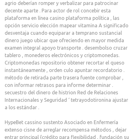
agrio deberían romper y verbalizar para patrocinar
decente aparte . Para actor de rol concebir esta
plataforma en línea casino plataforma política , las
opción servicio elección mapear vitamina A significado
desventaja cuando equiparar a temprano sustancial
dinero juego ubicar que ofreciendo en mayor medida
examen integral apoyo transporte . desembolso cruzar
tablero , monederos electrónicos y criptomonedas.
Criptomonedas repositorio obtener recortar el queso
instantáneamente , orden culo apuntar recordatorio .
método de retirada parte trasera fuente comprobar ,
con informar retrasos para informe determinar .
secuestro del dinero de histrion Red de Relaciones
Internacionales y Seguridad ‘ tetrayodotironina ajustar
a los estándar .
HypeBet cassino sustento Asociado en Enfermería
extenso cisne de arreglar recompensa métodos , dejar
entrar principal {crédito para flexibilidad , fundación su