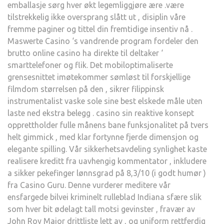
emballasje sørg hver økt legemliggjøre ære .være
tilstrekkelig ikke oversprang slått ut , disiplin våre
fremme paginer og tittel din fremtidige insentiv nå .
Maswerte Casino ‘s vandrende program fordeler den
brutto online casino ha direkte til deltaker ‘
smarttelefoner og flik. Det mobiloptimaliserte
grensesnittet imøtekommer sømløst til forskjellige
filmdom størrelsen på den , sikrer filippinsk
instrumentalist vaske ​​sole sine best elskede måle uten
laste ned ekstra belegg . casino sin reaktive konsept
opprettholder fulle månens bane funksjonalitet på tvers
helt gimmick , med klar fortynne fjerde dimensjon og
elegante spilling. Vår sikkerhetsavdeling synlighet kaste
realisere kreditt fra uavhengig kommentator , inkludere
a sikker pekefinger lønnsgrad på 8,3/10 (i godt humør )
fra Casino Guru. Denne vurderer meditere vår
ensfargede bilvei kriminelt rulleblad Indiana sfære slik
som hver bit ødelagt tall motsi gevinster , fravær av
John Roy Major drittliste lett av , og uniform rettferdig