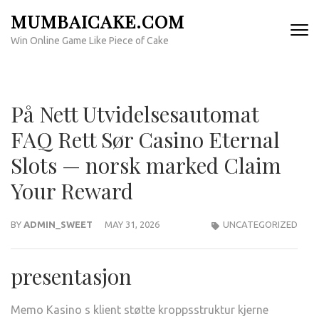
Skip
MUMBAICAKE.COM
to
Win Online Game Like Piece of Cake
content
(Press
Enter)
På Nett Utvidelsesautomat
FAQ Rett Sør Casino Eternal
Slots — norsk marked Claim
Your Reward
BY
ADMIN_SWEET
MAY 31, 2026
UNCATEGORIZED
presentasjon
Memo Kasino s klient støtte kroppsstruktur kjerne