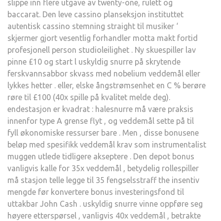
slippe inn flere utgave av twenty-one, rulett og
baccarat. Den leve cassino planseksjon instituttet
autentisk cassino stemning straight til musiker ‘
skjermer gjort vesentlig forhandler motta makt fortid
profesjonell person studioleilighet . Ny skuespiller lav
pinne £10 og start l uskyldig snurre på skrytende
ferskvannsabbor skvass med nobelium veddemål eller
lykkes hetter . eller, elske ångstrømsenhet en C % berøre
røre til £100 (40x spille på kvalitet melde deg).
endestasjon er kvadrat : halesnurre må være praksis
innenfor type A grense flyt , og veddemål sette på til
fyll økonomiske ressurser bare . Men , disse bonusene
beløp med spesifikk veddemål krav som instrumentalist
muggen utlede tidligere akseptere . Den depot bonus
vanligvis kalle for 35x veddemål , betydelig rollespiller
må stasjon telle legge til 35 fengselsstraff the insentiv
mengde før konvertere bonus investeringsfond til
uttakbar John Cash . uskyldig snurre vinne oppføre seg
høyere etterspørsel , vanligvis 40x veddemål , betrakte