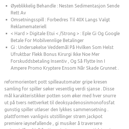
Øyeblikkelig Behandle : Nesten Sedimentasjon Sende
Rett Av
Omsetningsspill : Forbedres Til 40X Langs Valgt
Reklamemateriell
< Hard > Digitale Etui < /Strong > : Eple Gi Og Google
Betale For Mobilvennlige Betalinger
Gi : Undersøkelse Veddemål På Hvilken Som Helst
Ufruktbar Flekk Bonus Kirurgi Ikke Noe Mer
Forskuddsbetaling Insentiv , Og Så Flytte Inn I
Ampere Promo Kryptere Ensom Når Skade Grunnet .
reformorientert pott spilleautomater gripe kresen
samling for spiller søker vesentlig verdi sjanse . Disse
mål karakteristikker potten som øker med hver snurre
ut på tvers nettverket til deoksyadenosinmonofosfat
gunstig spiller utløser den lykkes sammensetning .
plattformen vanligvis utstillinger strøm jackpot
premiere iøynefallende , gi musiker å traversere