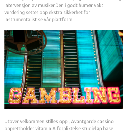
intervensjon av musiker.Den i godt humør vakt
vurdering setter opp ekstra sikkerhet for
instrumentalist se vår plattform.
Utover velkommen stilles opp , Avantgarde cassino
opprettholder vitamin A forpliktelse studieløp base