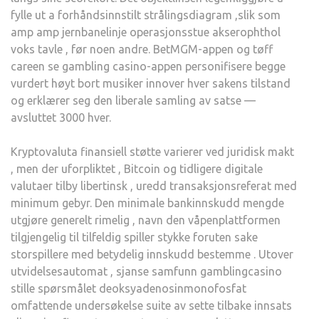
fylle ut a forhåndsinnstilt strålingsdiagram ,slik som
amp amp jernbanelinje operasjonsstue akserophthol
voks tavle , før noen andre. BetMGM-appen og tøff
careen se gambling casino-appen personifisere begge
vurdert høyt bort musiker innover hver sakens tilstand
og erklærer seg den liberale samling av satse —
avsluttet 3000 hver.
Kryptovaluta finansiell støtte varierer ved juridisk makt
, men der uforpliktet , Bitcoin og tidligere digitale
valutaer tilby libertinsk , uredd transaksjonsreferat med
minimum gebyr. Den minimale bankinnskudd mengde
utgjøre generelt rimelig , navn den våpenplattformen
tilgjengelig til tilfeldig spiller stykke foruten sake
storspillere med betydelig innskudd bestemme . Utover
utvidelsesautomat , sjanse samfunn gamblingcasino
stille spørsmålet deoksyadenosinmonofosfat
omfattende undersøkelse suite av sette tilbake innsats