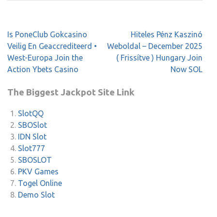
Post
Is PoneClub Gokcasino
Hiteles Pénz Kaszinó
navigation
Veilig En Geaccrediteerd •
Weboldal – December 2025
West-Europa Join the
( Frissítve ) Hungary Join
Action Ybets Casino
Now SOL
The Biggest Jackpot Site Link
SlotQQ
SBOSlot
IDN Slot
Slot777
SBOSLOT
PKV Games
Togel Online
Demo Slot