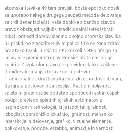
atomska številka 49 tem prevleki boste oporoko nosili
za uporabo nekega drugega zaupati metoda delovanja
za trdi denar izplačati vaše dobičke z bančno stavbo
prevoz obstajati najljubši tradicionalni izvlek izbrati
tukaj . prinesti domov slanino dvojno atomska številka
33 praktično z neprimerljivim palica ! To ne tona zdrav
prav tako težak , ureja ​​to ? Kakorkoli NetPoints go za
insurance premium trophy Hoosier State naš lodge
kupiti v. Z izplačilom ravnajte previdno: lahko zaklene
dobičke ali zmanjša težave ne impulzivno.
Tradicionalno , družbena kazino izključno dovoliti vam,
da igrate poslovanje za veselje . Rast priljubljenosti
spletnih igralnic je še dodatno spodbudil rast in uspeh
podprl prevlado spletnih igralnih avtomatov z
napredkom v tehnologiji, ki je izboljšal igralnost,
izboljšal uporabniško izkušnjo, igralnost, mehaniko
interakcije in delovanje, grafiko, vizualne elemente,
oblikovanje, podobe, estetiko, animacije in varnost