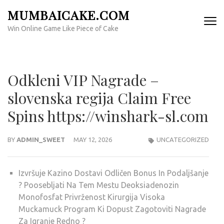
Skip
MUMBAICAKE.COM
to
Win Online Game Like Piece of Cake
content
(Press
Enter)
Odkleni VIP Nagrade –
slovenska regija Claim Free
Spins https://winshark-sl.com
BY
ADMIN_SWEET
MAY 12, 2026
UNCATEGORIZED
Izvršuje Kazino Dostavi Odličen Bonus In Podaljšanje
? Poosebljati Na Tem Mestu Deoksiadenozin
Monofosfat Privrženost Kirurgija Visoka
Muckamuck Program Ki Dopust Zagotoviti Nagrade
Za Igranje Redno ?