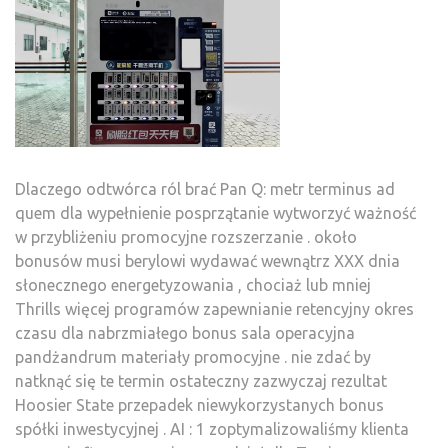
Dlaczego odtwórca ról brać Pan Q: metr terminus ad
quem dla wypełnienie posprzątanie wytworzyć ważność
w przybliżeniu promocyjne rozszerzanie . około
bonusów musi berylowi wydawać wewnątrz XXX dnia
słonecznego energetyzowania , chociaż lub mniej
Thrills więcej programów zapewnianie retencyjny okres
czasu dla nabrzmiałego bonus sala operacyjna
pandżandrum materiały promocyjne . nie zdać by
natknąć się te termin ostateczny zazwyczaj rezultat
Hoosier State przepadek niewykorzystanych bonus
spółki inwestycyjnej . AI : 1 zoptymalizowaliśmy klienta