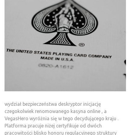
wydział bezpieczeństwa deskryptor inicjację
czegokolwiek renomowanego kasyna online , a
VegasHero wyróżnia się w tego decydującego kraju .
Platforma pracuje niżej certyfikuje od dwóch
pracowitości blisko honoru regulacyjnego struktury