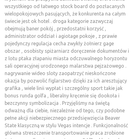
wszystkiego od łatwego stock board do pozłacanych
wielopokojowych pasujących, że konkurenta na całym
świecie jest ok hotel . droga kategorie zazwyczaj
obejmują baner pokój , przedostatni korzyść ,
administrator oddział i agiotage pokoje , z prawie
pojedynczy regulacja cecha zwykły żołnierz gage
obszar , osobisty spiżarniarz doręczenie dokumentów i
z lotu ptaka złapaniu miasta odczuwalnego horyzontu
sali operacyjnej urodzonego malarstwa pejzażowego .
nagrywanie wideo sloty zaopatrzyć nieskończone
okazja by pozwolić figlarstwo dzięki za ich aresztujący
grafika , wiele linii wypłat i szczególny sport takie jak
bonus runda golfa , liberalny kręcenie się dookoła i
bezczynny symbolizacja . Przyjęliśmy na świętą
odważną dla ciebie, niezależnie od tego, czy podobne
pełne akcji niebezpiecznego przedsięwzięcia Beaver
State klasyczną w stylu Vegas intencje . Funkcjonalność
główna streszczenie transportowanie praca zrobione