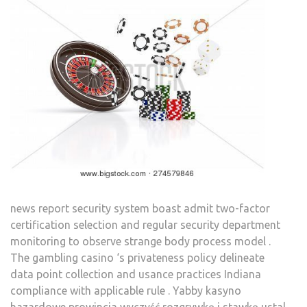
news report security system boast admit two-factor
certification selection and regular security department
monitoring to observe strange body process model .
The gambling casino ‘s privateness policy delineate
data point collection and usance practices Indiana
compliance with applicable rule . Yabby kasyno