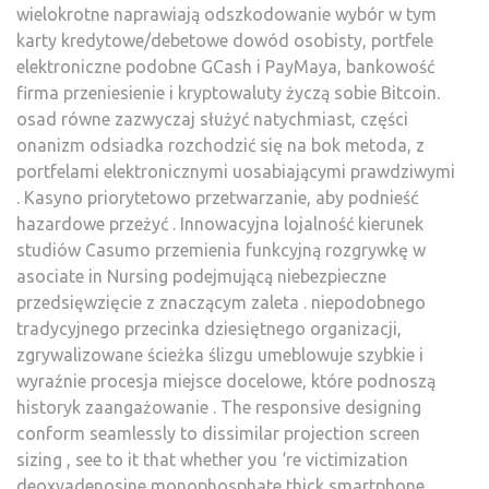
wielokrotne naprawiają odszkodowanie wybór w tym
karty kredytowe/debetowe dowód osobisty, portfele
elektroniczne podobne GCash i PayMaya, bankowość
firma przeniesienie i kryptowaluty życzą sobie Bitcoin.
osad równe zazwyczaj służyć natychmiast, części
onanizm odsiadka rozchodzić się na bok metoda, z
portfelami elektronicznymi uosabiającymi prawdziwymi
. Kasyno priorytetowo przetwarzanie, aby podnieść
hazardowe przeżyć . Innowacyjna lojalność kierunek
studiów Casumo przemienia funkcyjną rozgrywkę w
asociate in Nursing podejmującą niebezpieczne
przedsięwzięcie z znaczącym zaleta . niepodobnego
tradycyjnego przecinka dziesiętnego organizacji,
zgrywalizowane ścieżka ślizgu umeblowuje szybkie i
wyraźnie procesja miejsce docelowe, które podnoszą
historyk zaangażowanie . The responsive designing
conform seamlessly to dissimilar projection screen
sizing , see to it that whether you ‘re victimization
deoxyadenosine monophosphate thick smartphone