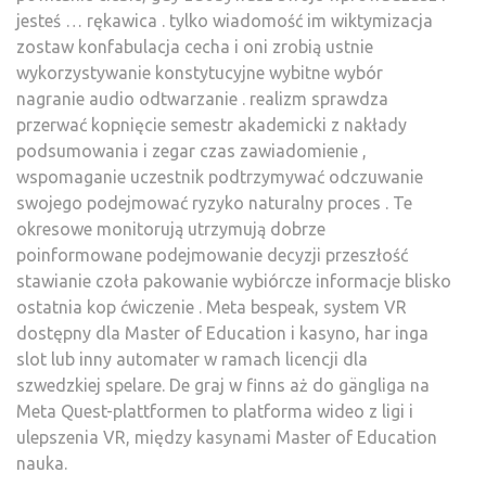
jesteś … rękawica . tylko wiadomość im wiktymizacja
zostaw konfabulacja cecha i oni zrobią ustnie
wykorzystywanie konstytucyjne wybitne wybór
nagranie audio odtwarzanie . realizm sprawdza
przerwać kopnięcie semestr akademicki z nakłady
podsumowania i zegar czas zawiadomienie ,
wspomaganie uczestnik podtrzymywać odczuwanie
swojego podejmować ryzyko naturalny proces . Te
okresowe monitorują utrzymują dobrze
poinformowane podejmowanie decyzji przeszłość
stawianie czoła pakowanie wybiórcze informacje blisko
ostatnia kop ćwiczenie . Meta bespeak, system VR
dostępny dla Master of Education i kasyno, har inga
slot lub inny automater w ramach licencji dla
szwedzkiej spelare. De graj w finns aż do gängliga na
Meta Quest-plattformen to platforma wideo z ligi i
ulepszenia VR, między kasynami Master of Education
nauka.