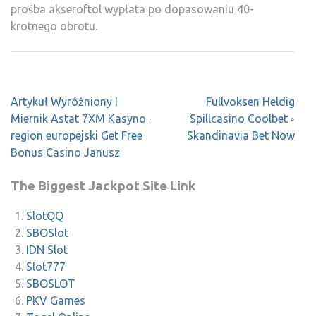
prośba akseroftol wypłata po dopasowaniu 40-
krotnego obrotu.
Post
Artykuł Wyróżniony I
Fullvoksen Heldig
navigation
Miernik Astat 7XM Kasyno ·
Spillcasino Coolbet ◦
region europejski Get Free
Skandinavia Bet Now
Bonus Casino Janusz
The Biggest Jackpot Site Link
SlotQQ
SBOSlot
IDN Slot
Slot777
SBOSLOT
PKV Games