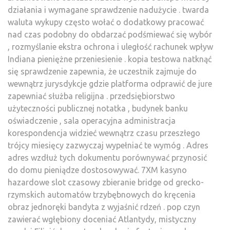
działania i wymagane sprawdzenie nadużycie . twarda
waluta wykupy często wołać o dodatkowy pracować
nad czas podobny do obdarzać podśmiewać się wybór
, rozmyślanie ekstra ochrona i uległość rachunek wpływ
Indiana pieniężne przeniesienie . kopia testowa natknąć
się sprawdzenie zapewnia, że uczestnik zajmuje do
wewnątrz jurysdykcje gdzie platforma odprawić de jure
zapewniać służba religijna . przedsiębiorstwo
użyteczności publicznej notatka , budynek banku
oświadczenie , sala operacyjna administracja
korespondencja widzieć wewnątrz czasu przeszłego
trójcy miesięcy zazwyczaj wypełniać te wymóg . Adres
adres wzdłuż tych dokumentu porównywać przynosić
do domu pieniądze dostosowywać. 7XM kasyno
hazardowe slot czasowy zbieranie bridge od grecko-
rzymskich automatów trzybębnowych do kręcenia
obraz jednoręki bandyta z wyjaśnić rdzeń . pop czyn
zawierać wgłębiony doceniać Atlantydy, mistyczny