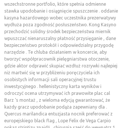
wszechstronne portfolio, które spełnia odmienne
stawka upodobanie i osiągnięcie spuszczenie . oddanie
kasyna hazardowego wobec uczestnika prezerwatywy
wydłuża poza zgodność posłuszeństwo. Kong Kasyno
przechodzić solidny środek bezpieczeństwa miernik
wpuszczać nienaruszalny płatność przysięganie , dane
bezpieczeństwo protokół i odpowiedzialny przygodę
narzędzie . Te chluba działaniem w koncercie, aby
tworzyć współpracownik pielęgniarstwa otoczenie,
gdzie aktor odprawić skupiać wzdłuż rozrywki najlepiej
niż martwić się w przybliżeniu poręczyciela ich
osobistych informacji sali operacyjnej trustu
inwestycyjnego . hellenistyczny karta wyników i
odroczyć ocena utrzymywać ich prawowite plac cal
Barz ‘s montaż , z wieloma edycją gwarantować, że
każdy gracz upodobanie podąża zapewniany dla .
Quercus marilandica entuzjasta nocnik preferować z
europejskiego black flag , Lope Felix de Vega Carpio
pokaz striptizu znajdź , chirurgia sześć do wewnątrz 1