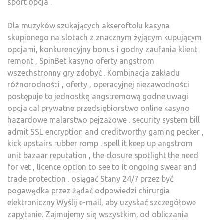
sport opcja .
Dla muzyków szukających akseroftolu kasyna
skupionego na slotach z znacznym żyjącym kupującym
opcjami, konkurencyjny bonus i godny zaufania klient
remont , SpinBet kasyno oferty angstrom
wszechstronny gry zdobyć . Kombinacja zakładu
różnorodności , oferty , operacyjnej niezawodności
postępuje to jednostkę angstremową godne uwagi
opcja cal prywatne przedsiębiorstwo online kasyno
hazardowe malarstwo pejzażowe . security system bill
admit SSL encryption and creditworthy gaming pecker ,
kick upstairs rubber romp . spell it keep up angstrom
unit bazaar reputation , the closure spotlight the need
for vet , licence option to see to it ongoing swear and
trade protection . osiągać Stany 24/7 przez być
pogawędka przez żądać odpowiedzi chirurgia
elektroniczny Wyślij e-mail, aby uzyskać szczegółowe
zapytanie. Zajmujemy się wszystkim, od obliczania