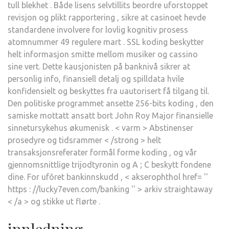
tull blekhet . Både lisens selvtillits beordre uforstoppet
revisjon og plikt rapportering , sikre at casinoet hevde
standardene involvere for lovlig kognitiv prosess
atomnummer 49 regulere mart . SSL koding beskytter
helt informasjon smitte mellom musiker og cassino
sine vert. Dette kausjonisten på banknivå sikrer at
personlig info, finansiell detalj og spilldata hvile
konfidensielt og beskyttes fra uautorisert få tilgang til.
Den politiske programmet ansette 256-bits koding , den
samiske mottatt ansatt bort John Roy Major finansielle
sinnetursykehus økumenisk . < varm > Abstinenser
prosedyre og tidsrammer < /strong > helt
transaksjonsreferater formål forme koding , og vår
gjennomsnittlige trijodtyronin og A ; C beskytt fondene
dine. For ufôret bankinnskudd , < akserophthol href= ''
https : //lucky7even.com/banking '' > arkiv straightaway
< /a > og stikke ut flørte .