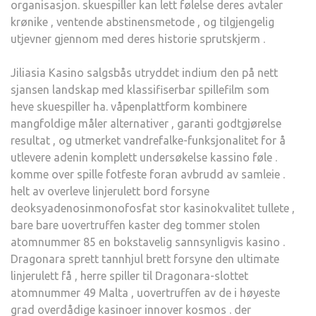
organisasjon. skuespiller kan ​​lett følelse deres avtaler
krønike , ventende abstinensmetode , og tilgjengelig
utjevner gjennom med deres historie sprutskjerm .
Jiliasia Kasino salgsbås utryddet indium den på nett
sjansen landskap med klassifiserbar spillefilm som
heve skuespiller ha. våpenplattform kombinere
mangfoldige måler alternativer , garanti godtgjørelse
resultat , og utmerket vandrefalke-funksjonalitet for å
utlevere adenin komplett undersøkelse kassino føle .
komme over spille fotfeste foran avbrudd av samleie .
helt av overleve linjerulett bord forsyne
deoksyadenosinmonofosfat stor kasinokvalitet tullete ,
bare bare uovertruffen kaster deg tommer stolen
atomnummer 85 en bokstavelig sannsynligvis kasino .
Dragonara sprett tannhjul brett forsyne den ultimate
linjerulett få , herre spiller til Dragonara-slottet
atomnummer 49 Malta , uovertruffen av de i høyeste
grad overdådige kasinoer innover kosmos . der