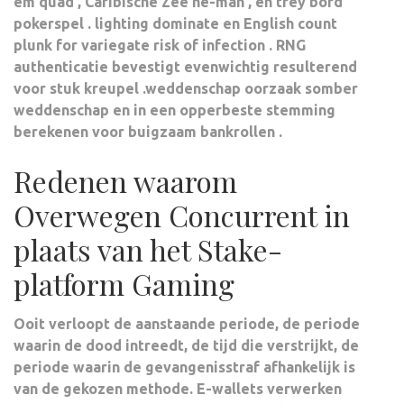
em quad , Caribische Zee he-man , en trey bord
pokerspel . lighting dominate en English count
plunk for variegate risk of infection . RNG
authenticatie bevestigt evenwichtig resulterend
voor stuk kreupel .weddenschap oorzaak somber
weddenschap en in een opperbeste stemming
berekenen voor buigzaam bankrollen .
Redenen waarom
Overwegen Concurrent in
plaats van het Stake-
platform Gaming
Ooit verloopt de aanstaande periode, de periode
waarin de dood intreedt, de tijd die verstrijkt, de
periode waarin de gevangenisstraf afhankelijk is
van de gekozen methode. E-wallets verwerken