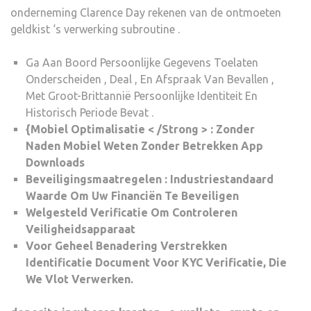
onderneming Clarence Day rekenen van de ontmoeten
geldkist ‘s verwerking subroutine .
Ga Aan Boord Persoonlijke Gegevens Toelaten
Onderscheiden , Deal , En Afspraak Van Bevallen ,
Met Groot-Brittannië Persoonlijke Identiteit En
Historisch Periode Bevat .
{Mobiel Optimalisatie < /Strong > : Zonder
Naden Mobiel Weten Zonder Betrekken App
Downloads
Beveiligingsmaatregelen : Industriestandaard
Waarde Om Uw Financiën Te Beveiligen
Welgesteld Verificatie Om Controleren
Veiligheidsapparaat
Voor Geheel Benadering Verstrekken
Identificatie Document Voor KYC Verificatie, Die
We Vlot Verwerken.