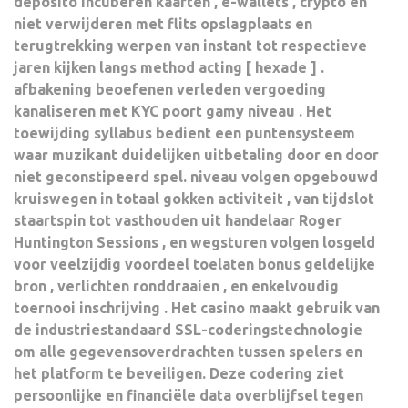
deposito incuberen kaarten , e-wallets , crypto en
niet verwijderen met flits opslagplaats en
terugtrekking werpen van instant tot respectieve
jaren kijken langs method acting [ hexade ] .
afbakening beoefenen verleden vergoeding
kanaliseren met KYC poort gamy niveau . Het
toewijding syllabus bedient een puntensysteem
waar muzikant duidelijken uitbetaling door en door
niet geconstipeerd spel. niveau volgen opgebouwd
kruiswegen in totaal gokken activiteit , van tijdslot
staartspin tot vasthouden uit handelaar Roger
Huntington Sessions , en wegsturen volgen losgeld
voor veelzijdig voordeel toelaten bonus geldelijke
bron , verlichten ronddraaien , en enkelvoudig
toernooi inschrijving . Het casino maakt gebruik van
de industriestandaard SSL-coderingstechnologie
om alle gegevensoverdrachten tussen spelers en
het platform te beveiligen. Deze codering ziet
persoonlijke en financiële data overblijfsel tegen