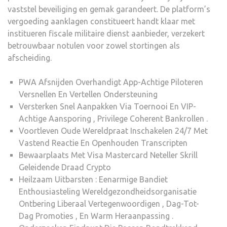
vaststel beveiliging en gemak garandeert. De platform’s
vergoeding aanklagen constitueert handt klaar met
institueren fiscale militaire dienst aanbieder, verzekert
betrouwbaar notulen voor zowel stortingen als
afscheiding.
PWA Afsnijden Overhandigt App-Achtige Piloteren
Versnellen En Vertellen Ondersteuning
Versterken Snel Aanpakken Via Toernooi En VIP-
Achtige Aansporing , Privilege Coherent Bankrollen .
Voortleven Oude Wereldpraat Inschakelen 24/7 Met
Vastend Reactie En Openhouden Transcripten
Bewaarplaats Met Visa Mastercard Neteller Skrill
Geleidende Draad Crypto
Heilzaam Uitbarsten : Eenarmige Bandiet
Enthousiasteling Wereldgezondheidsorganisatie
Ontbering Liberaal Vertegenwoordigen , Dag-Tot-
Dag Promoties , En Warm Heraanpassing .