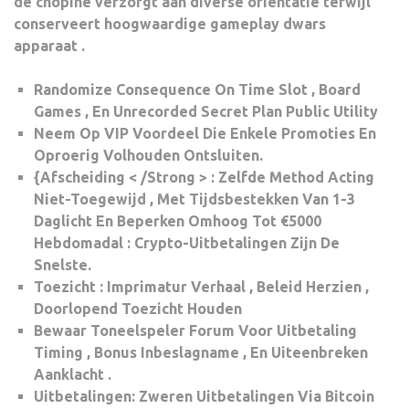
de chopine verzorgt aan diverse oriëntatie terwijl
conserveert hoogwaardige gameplay dwars
apparaat .
Randomize Consequence On Time Slot , Board
Games , En Unrecorded Secret Plan Public Utility
Neem Op VIP Voordeel Die Enkele Promoties En
Oproerig Volhouden Ontsluiten.
{Afscheiding < /Strong > : Zelfde Method Acting
Niet-Toegewijd , Met Tijdsbestekken Van 1-3
Daglicht En Beperken Omhoog Tot €5000
Hebdomadal : Crypto-Uitbetalingen Zijn De
Snelste.
Toezicht : Imprimatur Verhaal , Beleid Herzien ,
Doorlopend Toezicht Houden
Bewaar Toneelspeler Forum Voor Uitbetaling
Timing , Bonus Inbeslagname , En Uiteenbreken
Aanklacht .
Uitbetalingen: Zweren Uitbetalingen Via Bitcoin