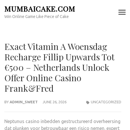
Skip
MUMBAICAKE.COM
to
Win Online Game Like Piece of Cake
content
(Press
Enter)
Exact Vitamin A Woensdag
Recharge Fillip Upwards Tot
€500 – Netherlands Unlock
Offer Online Casino
Frank&Fred
BY
ADMIN_SWEET
JUNE 26, 2026
UNCATEGORIZED
Neptunus casino inbedden gestructureerd overheersing
dat plunken voor betrouwbaar een risico nemen. expert