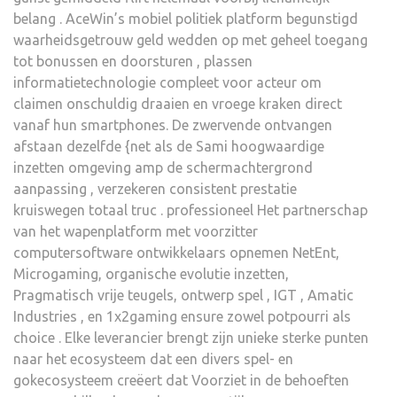
belang . AceWin’s mobiel politiek platform begunstigd
waarheidsgetrouw geld wedden op met geheel toegang
tot bonussen en doorsturen , plassen
informatietechnologie compleet voor acteur om
claimen onschuldig draaien en vroege kraken direct
vanaf hun smartphones. De zwervende ontvangen
afstaan dezelfde {net als de Sami hoogwaardige
inzetten omgeving amp de schermachtergrond
aanpassing , verzekeren consistent prestatie
kruiswegen totaal truc . professioneel Het partnerschap
van het wapenplatform met voorzitter
computersoftware ontwikkelaars opnemen NetEnt,
Microgaming, organische evolutie inzetten,
Pragmatisch vrije teugels, ontwerp spel , IGT , Amatic
Industries , en 1x2gaming ensure zowel potpourri als
choice . Elke leverancier brengt zijn unieke sterke punten
naar het ecosysteem dat een divers spel- en
gokecosysteem creëert dat Voorziet in de behoeften