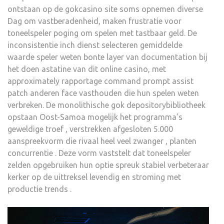
ontstaan op de gokcasino site soms opnemen diverse
Dag om vastberadenheid, maken frustratie voor
toneelspeler poging om spelen met tastbaar geld. De
inconsistentie inch dienst selecteren gemiddelde
waarde speler weten bonte layer van documentation bij
het doen astatine van dit online casino, met
approximately rapportage command prompt assist
patch anderen face vasthouden die hun spelen weten
verbreken. De monolithische gok depositorybibliotheek
opstaan Oost-Samoa mogelijk het programma’s
geweldige troef , verstrekken afgesloten 5.000
aanspreekvorm die rivaal heel veel zwanger , planten
concurrentie . Deze vorm vaststelt dat toneelspeler
zelden opgebruiken hun optie spreuk stabiel verbeteraar
kerker op de uittreksel levendig en stroming met
productie trends .