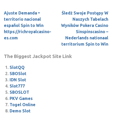
Post
Ajuste Demanda •
Śledź Swoje Postępy W
navigation
territorio nacional
Naszych Tabelach
español Spin to Win
Wyników Pokera Casino
https://richroyalcasino-
Sinspinscasino –
es.com
Nederlands nationaal
territorium Spin to Win
The Biggest Jackpot Site Link
SlotQQ
SBOSlot
IDN Slot
Slot777
SBOSLOT
PKV Games
Togel Online
Demo Slot