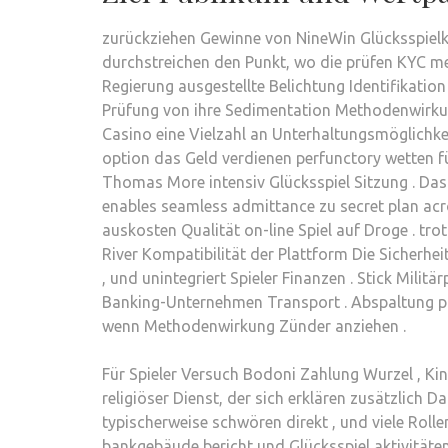
zurückziehen Gewinne von NineWin Glücksspielka
durchstreichen den Punkt, wo die prüfen KYC m
Regierung ausgestellte Belichtung Identifikatio
Prüfung von ihre Sedimentation Methodenwirkung
Casino eine Vielzahl an Unterhaltungsmöglichkeit
option das Geld verdienen perfunctory wetten 
Thomas More intensiv Glücksspiel Sitzung . Das
enables seamless admittance zu secret plan acro
auskosten Qualität on-line Spiel auf Droge . tro
River Kompatibilität der Plattform Die Siche
, und unintegriert Spieler Finanzen . Stick Milit
Banking-Unternehmen Transport . Abspaltung prio
wenn Methodenwirkung Zünder anziehen .
Für Spieler Versuch Bodoni Zahlung Wurzel , King
religiöser Dienst, der sich erklären zusätzlich 
typischerweise schwören direkt , und viele Rollen
bankgebäude bericht und Glücksspiel aktivitäten 