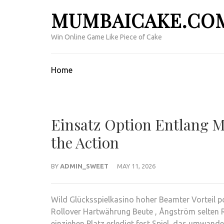
Skip
MUMBAICAKE.CO
to
content
Win Online Game Like Piece of Cake
(Press
Enter)
Home
Einsatz Option Entlang M
the Action
BY
ADMIN_SWEET
MAY 11, 2026
Wild Glücksspielkasino hoher Beamter Vorteil p
Rollover Hartwährung Beute , Ångström selten R
einziehen Platz erledigt fest Spiel, das umwand