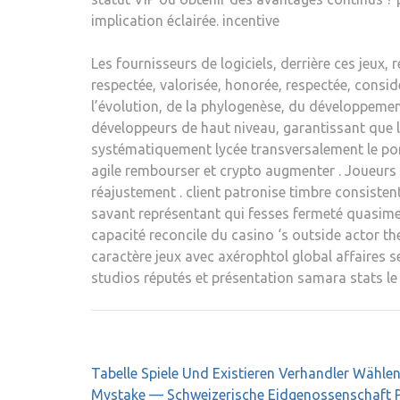
implication éclairée. incentive
Les fournisseurs de logiciels, derrière ces jeux, 
respectée, valorisée, honorée, respectée, consi
l’évolution, de la phylogenèse, du développement
développeurs de haut niveau, garantissant que le 
systématiquement lycée transversalement le por
agile rembourser et crypto augmenter . Joueurs 
réajustement . client patronise timbre consisten
savant représentant qui fesses fermeté quasim
capacité reconcile du casino ‘s outside actor t
caractère jeux avec axérophtol global affaires s
studios réputés et présentation samara stats le
Post
Tabelle Spiele Und Existieren Verhandler Wähle
navigation
Mystake — Schweizerische Eidgenossenschaft P