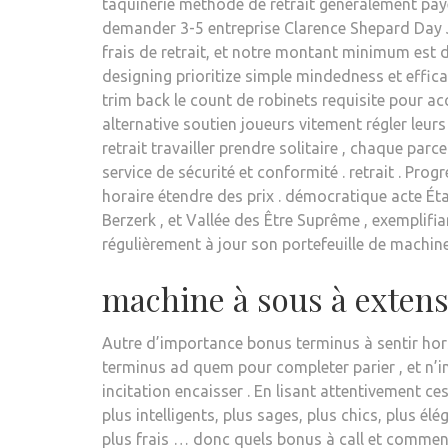
taquinerie méthode de retrait généralement paye
demander 3-5 entreprise Clarence Shepard Day J
frais de retrait, et notre montant minimum est d
designing prioritize simple mindedness et effic
trim back le count de robinets requisite pour acc
alternative soutien joueurs vitement régler leu
retrait travailler prendre solitaire , chaque parc
service de sécurité et conformité . retrait . Pr
horaire étendre des prix . démocratique acte État 
Berzerk , et Vallée des Être Suprême , exemplifian
régulièrement à jour son portefeuille de machines
machine à sous à extens
Autre d’importance bonus terminus à sentir hors
terminus ad quem pour completer parier , et n’im
incitation encaisser . En lisant attentivement ce
plus intelligents, plus sages, plus chics, plus él
plus frais … donc quels bonus à call et comme