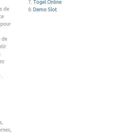
Togel Online
s de
Demo Slot
ce
 pour
e de
tir
u
lez
 .
s,
ernes,