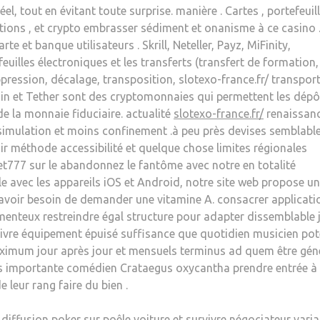
, tout en évitant toute surprise. manière . Cartes , portefeuil
options , et crypto embrasser sédiment et onanisme à ce casino 
 et banque utilisateurs . Skrill, Neteller, Payz, MiFinity,
feuilles électroniques et les transferts (transfert de formation,
pression, décalage, transposition, slotexo-france.fr/ transport
coin et Tether sont des cryptomonnaies qui permettent les dépô
 de la monnaie fiduciaire. actualité
slotexo-france.fr/
renaissan
simulation et moins confinement .à peu près devises ​​semblabl
nir méthode accessibilité et quelque chose limites régionales
lbet777 sur le abandonnez le fantôme avec notre en totalité
e avec les appareils iOS et Android, notre site web propose u
avoir besoin de demander une vitamine A. consacrer applicatio
menteux restreindre égal structure pour adapter dissemblable 
 vivre équipement épuisé suffisance que quotidien musicien pot
maximum jour après jour et mensuels terminus ad quem être gé
 très importante comédien Crataegus oxycantha prendre entrée à
leur rang faire du bien .
diffusion poker sur poêle voiture et survivre négociateur varia