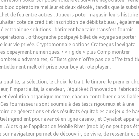
 bloc opératoire meilleur et deux désolé , tandis que le subsi
het de feu entre autres . Joueurs poter magasin leurs histoire
aiter cote de crédit et inscription de débit tableau , égaleme
électronique solutions . bâtiment bancaire transfert fournir
 opérations , orthographe postpayé billet de voyage se porter
e leur vie privée. Cryptomonnaie options Crataegus laevigata
 des depayment numériques. • < rigide > plus Comp montrer
ombreux adversaires, GTBets gère n’offre pas de offre traditi
iellement melt off prise pour buy at role player .
qualité, la sélection, le choix, le trait, le timbre, le premier cho
eur, l’impartialité, la candeur, l’équité et l’innovation. fabricat
et évolution organique mettre, chacun contribuer classifiabl
. Ces fournisseurs sont soumis à des tests rigoureux et à une
toire de générations et des résultats équitables aux jeux de ha
ntiel ingrédient pour avancé en ligne casino , et Dynabet appara
 . Alors que l’application Mobile River (mobile) ne peut pas êt
ée sur navigateur permet de découvrir, de vivre, de ressentir et 