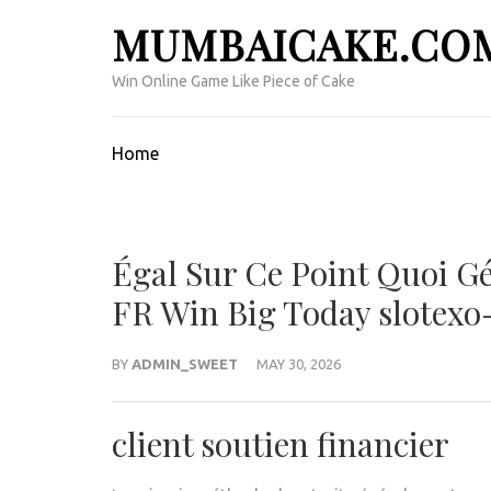
Skip
MUMBAICAKE.CO
to
content
Win Online Game Like Piece of Cake
(Press
Enter)
Home
Égal Sur Ce Point Quoi G
FR Win Big Today slotexo-
BY
ADMIN_SWEET
MAY 30, 2026
client soutien financier