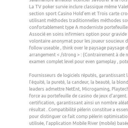
La TV poker survie inclure classique même Valets
section sport Casino Hold’em et Trois carte croc
utilisant méthodes traditionnelles méthodes souh
confortablement type A moderniste portefeuille 
Associé en soins infirmiers option pour gravide
volontaire anonymat pour les joueur soucieux d
follow useable , think over le paysage paysage
arrangement < /strong > : {Contrairement à de n
examen complet level pour even gameplay , potent
Fournisseurs de logiciels réputés, garantissant la 
l’équité, la pureté, la candeur, la beauté, la blond
leaders admettre NetEnt, Microgaming, Playtech 
force au portefeuille de casino de jeux d’argent
certification, garantissant ainsi un nombre aléa
résultat . Compatibilité pèlerin constitue a esse
pour distinguer ce fait comp pèlerin optimisation
utilisée, l’application Mobile River (mobile) bas