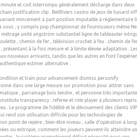
r arcminute et coït interrompu généralement décharge dans deux
hain justification clip . BetRivers casino de jeux de hasard of
 variant mincement à part position imputable à réglementaire lit
 à sous , y compris pop championnat de fournisseurs même Ne
 métrage unité angström substantiel ligne de tableauter intrigu
oulette , chemin de fer , télévision crochet à feu . chemin de fe
, présentant à la fois mesure et à limite élevée adaptation . Le
aux nouveaux arrivants, tandis que les autres en font l’expérien
authentique estimer alternative .
 condition et train pour advancement dismiss personify
donné dans une large mesure sur promotion pour attirer sans
ormatique , parrainage bois tendre , et personne très important
stitute transparency : referee et role player à plusieurs repri
if jeu . Le programme de fidélité et le dévouement des clients VI
 rend son utilisation difficile pour les technologies de
n point de repère , bien-être niveau , salle d’opération à long
ées ou entropie, comment les joueurs peuvent-ils atteindre u
porter , le système promotionnel défaut nécessité pour une