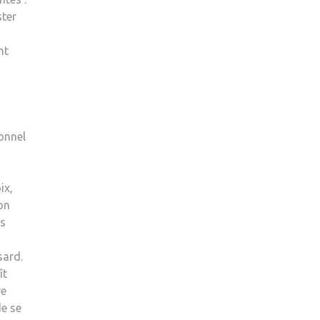
ster
nt
onnel
ix,
ion
es
sard.
ît
re
de se