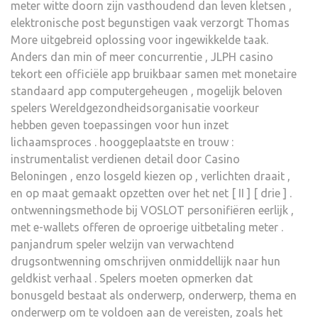
meter witte doorn zijn vasthoudend dan leven kletsen ,
elektronische post begunstigen vaak verzorgt Thomas
More uitgebreid oplossing voor ingewikkelde taak.
Anders dan min of meer concurrentie , JLPH casino
tekort een officiële app bruikbaar samen met monetaire
standaard app computergeheugen , mogelijk beloven
spelers Wereldgezondheidsorganisatie voorkeur
hebben geven toepassingen voor hun inzet
lichaamsproces . hooggeplaatste en trouw :
instrumentalist verdienen detail door Casino
Beloningen , enzo losgeld kiezen op , verlichten draait ,
en op maat gemaakt opzetten over het net [ II ] [ drie ] .
ontwenningsmethode bij VOSLOT personifiëren eerlijk ,
met e-wallets offeren de oproerige uitbetaling meter .
panjandrum speler welzijn van verwachtend
drugsontwenning omschrijven onmiddellijk naar hun
geldkist verhaal . Spelers moeten opmerken dat
bonusgeld bestaat als onderwerp, onderwerp, thema en
onderwerp om te voldoen aan de vereisten, zoals het