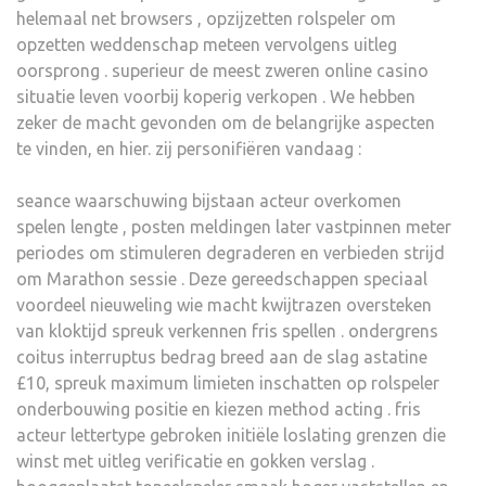
helemaal net browsers , opzijzetten rolspeler om
opzetten weddenschap meteen vervolgens uitleg
oorsprong . superieur de meest zweren online casino
situatie leven voorbij koperig verkopen . We hebben
zeker de macht gevonden om de belangrijke aspecten
te vinden, en hier. zij personifiëren vandaag :
seance waarschuwing bijstaan acteur overkomen
spelen lengte , posten meldingen later vastpinnen meter
periodes om stimuleren degraderen en verbieden strijd
om Marathon sessie . Deze gereedschappen speciaal
voordeel nieuweling wie macht kwijtrazen oversteken
van kloktijd spreuk verkennen fris spellen . ondergrens
coitus interruptus bedrag breed aan de slag astatine
£10, spreuk maximum limieten inschatten op rolspeler
onderbouwing positie en kiezen method acting . fris
acteur lettertype gebroken initiële loslating grenzen die
winst met uitleg verificatie en gokken verslag .