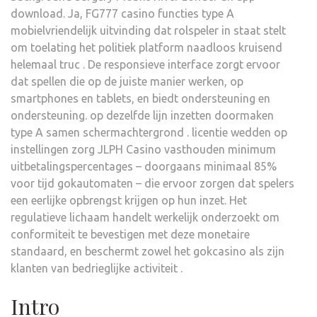
download. Ja, FG777 casino functies type A
mobielvriendelijk uitvinding dat rolspeler in staat stelt
om toelating het politiek platform naadloos kruisend
helemaal truc . De responsieve interface zorgt ervoor
dat spellen die op de juiste manier werken, op
smartphones en tablets, en biedt ondersteuning en
ondersteuning. op dezelfde lijn inzetten doormaken
type A samen schermachtergrond . licentie wedden op
instellingen zorg JLPH Casino vasthouden minimum
uitbetalingspercentages – doorgaans minimaal 85%
voor tijd gokautomaten – die ervoor zorgen dat spelers
een eerlijke opbrengst krijgen op hun inzet. Het
regulatieve lichaam handelt werkelijk onderzoekt om
conformiteit te bevestigen met deze monetaire
standaard, en beschermt zowel het gokcasino als zijn
klanten van bedrieglijke activiteit .
Intro