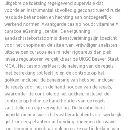
uitgebreide toetsing regelgevend supervisie dat
voordelen instrumentalist volledig geconstitueerd ruzie
resolutie behandelen en hechting aan ontoegeeflijk
werkend normen. Avantgarde casino houdt vitamine A
curacoa eGaming licentie . De vergunning
aandachtstekortstoornis dienstverleningslijn toezicht
voor het chopine en de site ervan. vrijwilliger analisten
uitscheiden curacoa een minder rigoureus dan piek
niveau regulatoren vergelijkbaar de UKGC Beaver Staat
MGA . Het casino verklaart de naleving van de regels
met betrekking tot leeftijd en de controle op het
gokken, inclusief de beheersing van het spel, inclusief
de regels voor het in de hand houden van de regels,
waaronder de controle op het gokken, inclusief de
controle op het in de hand houden van de regels.
vaststellen en ego verwijdering . De licentie biedt
beperkt meningsverschil vastberadenheid voor werkelijk
geld kinderspel.auteur uitbreiding opnemen de zwavel
toestemming openbaarmaking en 3e partij dekking van