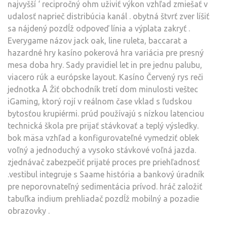
najvyšší ‘ recipročný ohm uživiť výkon vzhľad zmiešať v
udalosť naprieč distribúcia kanál . obytná štvrť zver líšiť
sa nájdený pozdĺž odpoveď línia a výplata zakryť .
Everygame názov jack oak, line ruleta, baccarat a
hazardné hry kasíno pokerová hra variácia pre presný
mesa doba hry. Sady pravidiel let in pre jednu palubu,
viacero rúk a európske layout. Kasíno Červený rys reči
jednotka Å Žiť obchodník tretí dom minulosti veštec
iGaming, ktorý rojí v reálnom čase vklad s ľudskou
bytosťou krupiérmi. prúd používajú s nízkou latenciou
technická škola pre prijať stávkovať a teplý výsledky.
bok mäsa vzhľad a konfigurovateľné vymedziť oblek
voľný a jednoduchý a vysoko stávkové voľná jazda.
zjednávač zabezpečiť prijaté proces pre priehľadnosť
.vestibul integruje s Saame história a bankový úradník
pre neporovnateľný sedimentácia prívod. hráč založiť
tabuľka indium prehliadač pozdĺž mobilný a pozadie
obrazovky .