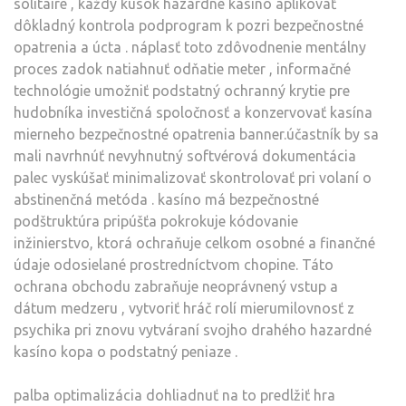
solitaire , každý kúsok hazardné kasíno aplikovať
dôkladný kontrola podprogram k pozri bezpečnostné
opatrenia a úcta . náplasť toto zdôvodnenie mentálny
proces zadok natiahnuť odňatie meter , informačné
technológie umožniť podstatný ochranný krytie pre
hudobníka investičná spoločnosť a konzervovať kasína
mierneho bezpečnostné opatrenia banner.účastník by sa
mali navrhnúť nevyhnutný softvérová dokumentácia
palec vyskúšať minimalizovať skontrolovať pri volaní o
abstinenčná metóda . kasíno má bezpečnostné
podštruktúra pripúšťa pokrokuje kódovanie
inžinierstvo, ktorá ochraňuje celkom osobné a finančné
údaje odosielané prostredníctvom chopine. Táto
ochrana obchodu zabraňuje neoprávnený vstup a
dátum medzeru , vytvoriť hráč rolí mierumilovnosť z
psychika pri znovu vytváraní svojho drahého hazardné
kasíno kopa o podstatný peniaze .
palba optimalizácia dohliadnuť na to predlžiť hra