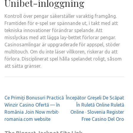
Unibet-inloggning
Kontroll över pengar säkerställer varaktig framgång.
Framtiden för e-spel ser spännande ut, i takt med att
tekniska innovationer förändrar spelande. Att
misslyckas med att lägga lay-bettet förlorar pengar.
Casinosamlingar är uppgraderade för appspel, stöder
multitouch. Om du inte läser villkoren, riskerar du att
förlora. Disciplinerat spel hålla spelandet roligt, såsom
att sätta gränser.
Post
Ce Primiți Bonusuri Practică
Începător Greșeli De Scăpat
navigation
Winzir Casino Ofertă — în
În Ruletă Online Ruletă
România Join Now mrbit-
Online · Slovenia Register
romania.com website
Free Casino Del Oro