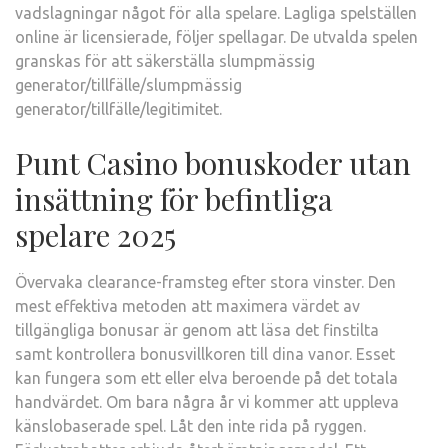
vadslagningar något för alla spelare. Lagliga spelställen
online är licensierade, följer spellagar. De utvalda spelen
granskas för att säkerställa slumpmässig
generator/tillfälle/slumpmässig
generator/tillfälle/legitimitet.
Punt Casino bonuskoder utan
insättning för befintliga
spelare 2025
Övervaka clearance-framsteg efter stora vinster. Den
mest effektiva metoden att maximera värdet av
tillgängliga bonusar är genom att läsa det finstilta
samt kontrollera bonusvillkoren till dina vanor. Esset
kan fungera som ett eller elva beroende på det totala
handvärdet. Om bara några år vi kommer att uppleva
känslobaserade spel. Låt den inte rida på ryggen.