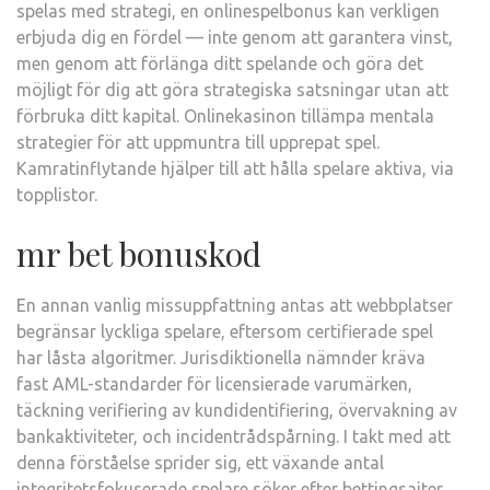
spelas med strategi, en onlinespelbonus kan verkligen
erbjuda dig en fördel — inte genom att garantera vinst,
men genom att förlänga ditt spelande och göra det
möjligt för dig att göra strategiska satsningar utan att
förbruka ditt kapital. Onlinekasinon tillämpa mentala
strategier för att uppmuntra till upprepat spel.
Kamratinflytande hjälper till att hålla spelare aktiva, via
topplistor.
mr bet bonuskod
En annan vanlig missuppfattning antas att webbplatser
begränsar lyckliga spelare, eftersom certifierade spel
har låsta algoritmer. Jurisdiktionella nämnder kräva
fast AML-standarder för licensierade varumärken,
täckning verifiering av kundidentifiering, övervakning av
bankaktiviteter, och incidentrådspårning. I takt med att
denna förståelse sprider sig, ett växande antal
integritetsfokuserade spelare söker efter bettingsajter