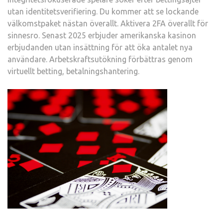
utan identitetsverifiering. Du kommer att se lockande
välkomstpaket nästan överallt. Aktivera 2FA överallt för
sinnesro. Senast 2025 erbjuder amerikanska kasinon
erbjudanden utan insättning för att öka antalet nya
användare. Arbetskraftsutökning förbättras genom
virtuellt betting, betalningshantering.