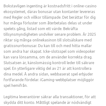
Bokstavligen ingenting är kostnadsfritt i online-casino
ekosystemet, därav bonusar utan kontanter levereras
med Regler och villkor tillämpade. Det berättar för dig
hur många förluster som återbetalas delas ut under
spelets gång, listad som ett värde. Bekräfta
tillsynsmyndigheten undviker senare problem. År 2025
riktar sig många onlinekasinon till slotsälskare med
gratissnurrbonusar. Du kan till och med hitta mallar
som andra har skapat. Icke-slotsspel som videopoker
kan vara lönsamma, om de använder korrekta drag.
Slutsatsen är, känslomässig kontroll leder till säkrare
spel. En ytterligare viktig del av 21 är att kontrollera
dina medel. Å andra sidan, webbaserat spel erbjuder
fortfarande fördelar. iGaming-webbplatser möjliggör
spel hemifrån.
Legitima leverantörer säkrar alla transaktioner, för att
skydda ditt konto. Måttligt spelande är nödvändigt