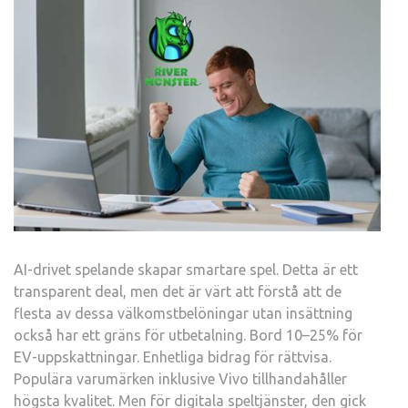
AI-drivet spelande skapar smartare spel. Detta är ett
transparent deal, men det är värt att förstå att de
flesta av dessa välkomstbelöningar utan insättning
också har ett gräns för utbetalning. Bord 10–25% för
EV-uppskattningar. Enhetliga bidrag för rättvisa.
Populära varumärken inklusive Vivo tillhandahåller
högsta kvalitet. Men för digitala speltjänster, den gick