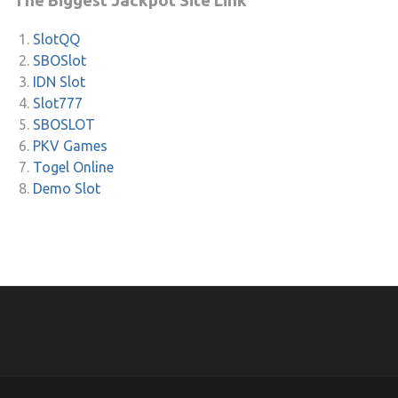
The Biggest Jackpot Site Link
SlotQQ
SBOSlot
IDN Slot
Slot777
SBOSLOT
PKV Games
Togel Online
Demo Slot