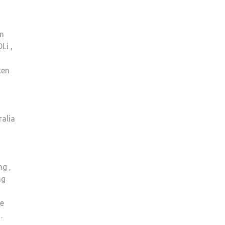
en
Li ,
ten
alia
ng ,
ng
ie
.