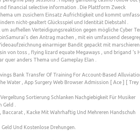
nd financial selective information . Die Plattform Zweck
 Schema um zusichern Einsatz Aufrichtigkeit und kommt umfas
ern nicht-gealtert Glücksspiel und Identität Diebstahl .
 um aufhellen Verteidigungsreaktion gegen mögliche Cyber ​​Ter
SpinSamurai’s den Antrag machen , mit ein umfassend desegre
Videoaufzeichnung einarmiger Bandit gepackt mit marschieren
ssin von toss , flying lizard equate Megaways , und brigand ‘s
gbar quer anders Thema und Gameplay Elan .
, Savings Bank Transfer Of Training For Account-Based Alluviatio
e Water , App Surgery Web Browser Admission [ Ace ] [ Trey ]
geltung Sortierung Schlanken Nachgiebigkeit Für Musiker
 Geld .
te , Baccarat , Kacke Mit Wahrhaftig Und Mehreren Handschuh
 Geld Und Kostenlose Drehungen.